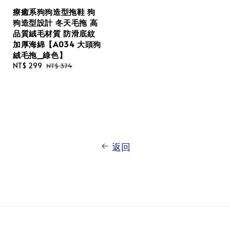
療癒系狗狗造型拖鞋 狗
狗造型設計 冬天毛拖 高
品質絨毛材質 防滑底紋
加厚海綿【A034 大頭狗
絨毛拖_綠色】
Sale
NT$ 299
Regular
NT$ 374
price
price
返回