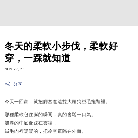
冬天的柔軟小步伐，柔軟好
穿，一踩就知道
NOV 27, 25
分享
今天一回家，就把腳塞進這雙大頭狗絨毛拖鞋裡。
那種柔軟包住腳的瞬間，真的會鬆一口氣。
加厚的中底像踩在雲端，
絨毛內裡暖暖的，把冷空氣隔在外面。