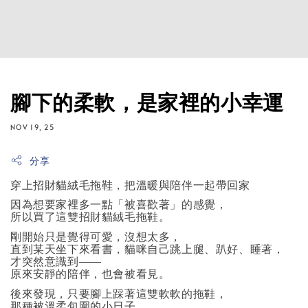
腳下的柔軟，是家裡的小幸運
NOV 19, 25
分享
穿上招財貓絨毛拖鞋，把溫暖與陪伴一起帶回家
因為想要家裡多一點「被喜歡著」的感覺，
所以買了這雙招財貓絨毛拖鞋。
剛開始只是覺得可愛，沒想太多，
直到某天坐下來看書，貓咪自己跳上腿、趴好、睡著，
才突然意識到——
原來安靜的陪伴，也會被看見。
後來發現，只要腳上踩著這雙軟軟的拖鞋，
那種被溫柔包圍的小日子，