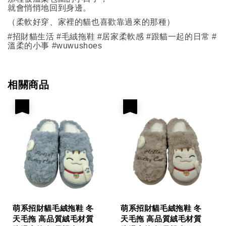
就會悄悄地回到身邊。
（柔軟好穿、家裡的貓也喜歡靠過來的那種）
#招財貓生活 #毛絨拖鞋 #居家柔軟感 #跟貓一起的日常 #
溫柔的小事 #wuwushoes
相關商品
優惠
優惠
萌系招財貓毛絨拖鞋 冬
萌系招財貓毛絨拖鞋 冬
天毛拖 高品質絨毛材質
天毛拖 高品質絨毛材質