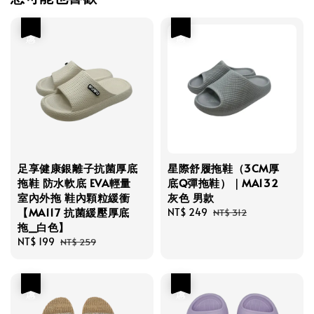
優惠
優惠
足享健康銀離子抗菌厚底
星際舒履拖鞋（3CM厚
拖鞋 防水軟底 EVA輕量
底Q彈拖鞋）｜MA132
室內外拖 鞋內顆粒緩衝
灰色 男款
【MA117 抗菌緩壓厚底
Sale
NT$ 249
Regular
NT$ 312
拖_白色】
price
price
Sale
NT$ 199
Regular
NT$ 259
price
price
優惠
優惠