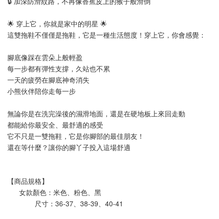
🔒 加深防滑紋路，不再像香蕉皮上的猴子般滑倒
🌟 穿上它，你就是家中的明星 🌟
這雙拖鞋不僅僅是拖鞋，它是一種生活態度！穿上它，你會感覺：
腳底像踩在雲朵上般輕盈
每一步都有彈性支撐，久站也不累
一天的疲勞在腳底神奇消失
小熊伙伴陪你走每一步
無論你是在洗完澡後的濕滑地面，還是在硬地板上來回走動
都能給你最安全、最舒適的感受
它不只是一雙拖鞋，它是你腳部的最佳朋友！
還在等什麼？讓你的腳丫子投入這場舒適
【商品規格】
      女款顏色：米色、粉色、黑
              尺寸：36-37、38-39、40-41