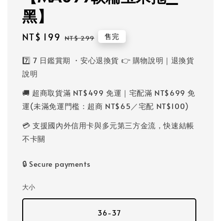
黑】
Sale
NT$ 199
Regular
售完
NT$ 299
price
price
7️⃣ 7 日鑑賞期 ・安心退換貨 👉 購物說明｜退換貨
說明
🚚 超商取貨滿 NT$499 免運｜宅配滿 NT$699 免
運(未滿免運門檻：超商 NT$65／宅配 NT$100)
💳 支援國內外信用卡與多元第三方金流，快速結帳
不卡關
🔒 Secure payments
大小
36-37