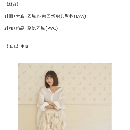
【材質】
鞋面/大底-乙烯.醋酸乙烯酯共聚物(EVA)
鞋扣/飾品-聚氯乙烯(PVC)
【產地】中國