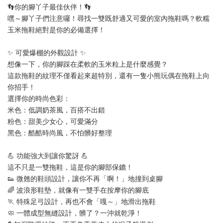
👣你的腳丫子最佳伙伴！👣
嘿～腳丫子們注意囉！尋找一雙既舒適又可愛的室內拖鞋嗎？軟糯
玉米拖鞋絕對是你的必備選擇！
✨ 可愛爆棚的外觀設計 ✨
想像一下，你的腳踩在柔軟的玉米粒上是什麼感覺？
這款拖鞋的紋理不僅看起來超特別，還有一隻小熊玩偶在拖鞋上向
你招手！
選擇你的時尚色彩：
米色：低調奶茶風，百搭不出錯
粉色：甜美少女心，可愛滿分
黑色：酷酷時尚風，不怕髒好整理
💪 功能強大到讓你驚訝 💪
這不只是一雙拖鞋，這是你的腳部保鑣！
👟 微翹的鞋頭設計，讓你不再「啊！」地撞到桌腳
🌈 波浪形鞋墊，就像有一雙手在按摩你的腳底
🏃‍ 特殊足弓設計，再也不會「嘎～」地滑出拖鞋
🧼 一體成型無縫設計，髒了？一沖就乾淨！