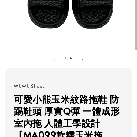
1
/
4
WUWU Shoes
可愛小熊玉米紋路拖鞋 防
踢鞋頭 厚實Q彈 一體成形
室內拖 人體工學設計
【MA099軟糯玉米拖_