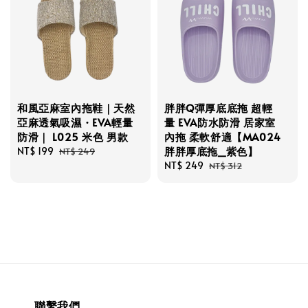
和風亞麻室內拖鞋｜天然
胖胖Q彈厚底底拖 超輕
亞麻透氣吸濕・EVA輕量
量 EVA防水防滑 居家室
防滑｜ L025 米色 男款
內拖 柔軟舒適【MA024
胖胖厚底拖_紫色】
Sale
NT$ 199
Regular
NT$ 249
price
price
Sale
NT$ 249
Regular
NT$ 312
price
price
聯繫我們