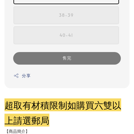
38-39
40-41
售完
分享
超取有材積限制如購買六雙以
上請選郵局
【商品簡介】