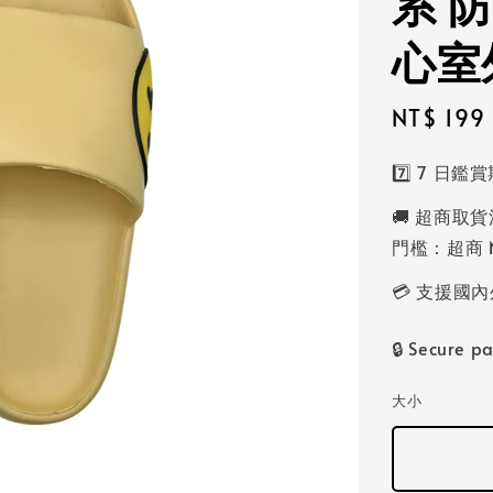
系 
心室
Sale
NT$ 199
price
7️⃣ 7 日
🚚 超商取貨
門檻：超商 N
💳 支援
🔒 Secure p
大小