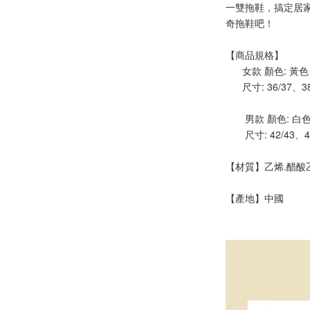
一雙拖鞋，搞定居
奇拖鞋吧！
【商品規格】
      女款 顏色:
      尺寸: 36/37、
       男款 顏色:
       尺寸: 42/43、
【材質】乙烯.醋酸乙
【產地】中國