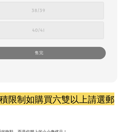
38/39
40/41
售完
積限制如購買六雙以上請選郵
通的拖鞋，而是你腳上的小小奢侈品！