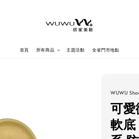
首頁
所有商品
主題活動
全省門市地點
WUWU Sho
可愛
軟底