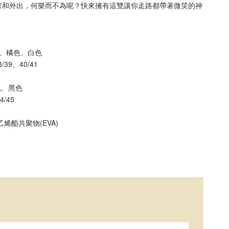
家和外出，何樂而不為呢？快來擁有這雙讓你走路都帶著微笑的神
 黃色、橘色、白色
38/39、40/41
 白色、黑色
44/45
烯酯共聚物(EVA)