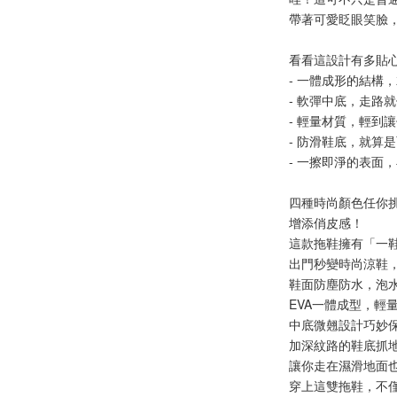
帶著可愛眨眼笑臉
看看這設計有多貼
- 一體成形的結構
- 軟彈中底，走路
- 輕量材質，輕到
- 防滑鞋底，就算
- 一擦即淨的表面
四種時尚顏色任你
增添俏皮感！
這款拖鞋擁有「一
出門秒變時尚涼鞋
鞋面防塵防水，泡
EVA一體成型，輕
中底微翹設計巧妙
加深紋路的鞋底抓
讓你走在濕滑地面
穿上這雙拖鞋，不