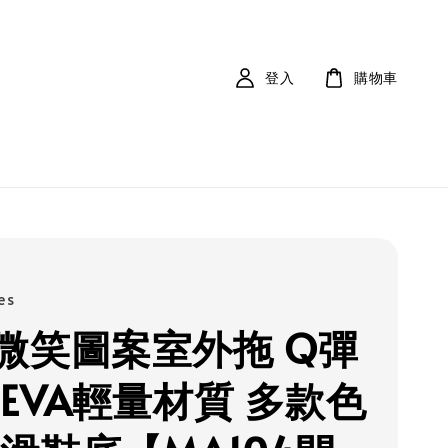
登入
購物車
es
微笑圖案室外拖 Q彈
 EVA輕量材質 多款色