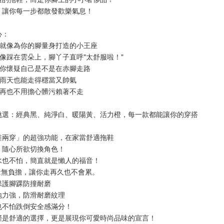
，讓你每一步都散發歡樂氣息！
心：
，就像為你的腳量身打造的小王座
就像踩在雲朵上，腳丫子直呼"太舒服啦！"
讓你懷疑自己是不是在赤腳走路
是雨天也能走得穩當又帥氣
，再也不用擔心髒污賴著不走
挑選：經典黑、純淨白、暖陽黃、活力橙，每一款都能讓你的穿搭
鞋兩穿」的超強功能，在家當舒適拖鞋
，隨心所欲切換角色！
水也不怕，簡直就是懶人的福音！
量無負擔，讓你走再久也不會累。
保護腳踝防撞耐磨
地力強，防滑耐磨紋理
也不怕跌倒安全感滿分！
僅是舒適的選擇，更是展現你可愛時尚品味的宣言！