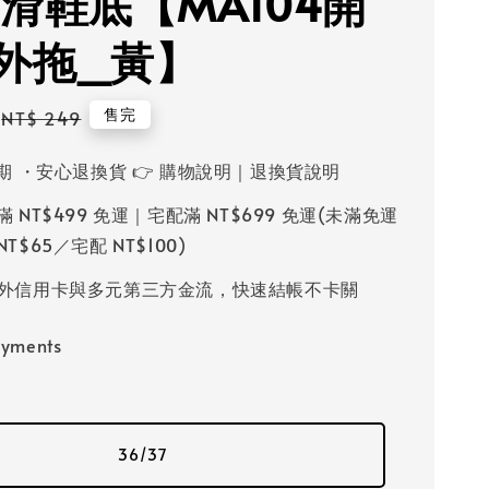
防滑鞋底【MA104開
外拖_黃】
Regular
售完
NT$ 249
price
鑑賞期 ・安心退換貨 👉 購物說明｜退換貨說明
滿 NT$499 免運｜宅配滿 NT$699 免運(未滿免運
T$65／宅配 NT$100)
國內外信用卡與多元第三方金流，快速結帳不卡關
ayments
36/37