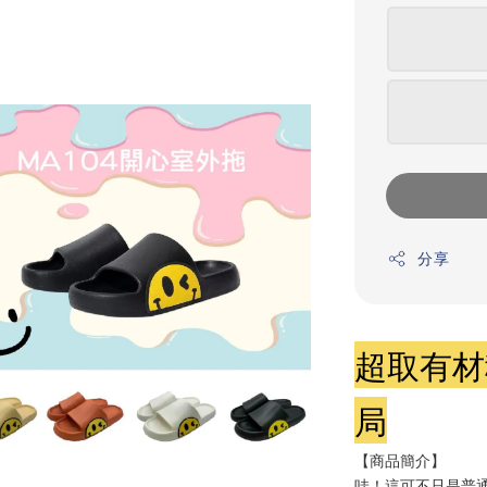
分享
超取有材
局
【商品簡介】
哇！這可不只是普