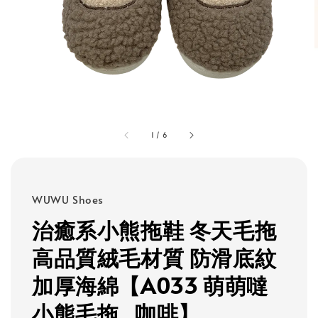
1
/
6
WUWU Shoes
治癒系小熊拖鞋 冬天毛拖
高品質絨毛材質 防滑底紋
加厚海綿【A033 萌萌噠
小熊毛拖_咖啡】