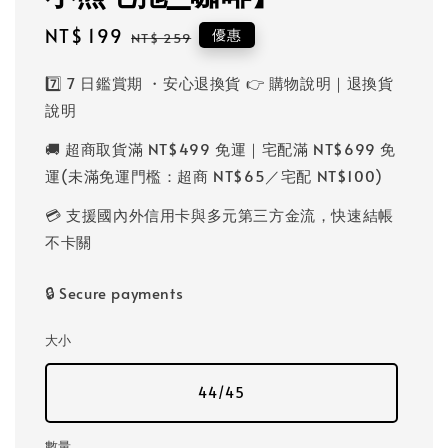
Sale
NT$ 199
Regular
優惠
NT$ 259
price
price
7️⃣ 7 日鑑賞期 ・安心退換貨 👉 購物說明｜退換貨
說明
🚚 超商取貨滿 NT$499 免運｜宅配滿 NT$699 免
運(未滿免運門檻：超商 NT$65／宅配 NT$100)
💳 支援國內外信用卡與多元第三方金流，快速結帳
不卡關
🔒 Secure payments
大小
44/45
數量