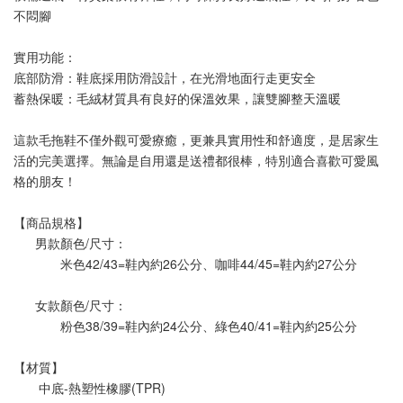
不悶腳
實用功能：
底部防滑：鞋底採用防滑設計，在光滑地面行走更安全
蓄熱保暖：毛絨材質具有良好的保溫效果，讓雙腳整天溫暖
這款毛拖鞋不僅外觀可愛療癒，更兼具實用性和舒適度，是居家生
活的完美選擇。無論是自用還是送禮都很棒，特別適合喜歡可愛風
格的朋友！
【商品規格】
      男款顏色/尺寸：
             米色42/43=鞋內約26公分、咖啡44/45=鞋內約27公分
      女款顏色/尺寸：
             粉色38/39=鞋內約24公分、綠色40/41=鞋內約25公分
【材質】
       中底-熱塑性橡膠(TPR)