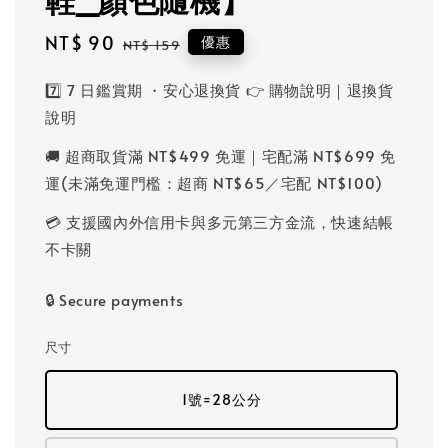
Sale
NT$ 90
Regular
優惠
NT$ 159
price
price
7️⃣ 7 日鑑賞期 ・安心退換貨 👉 購物說明｜退換貨
說明
🚚 超商取貨滿 NT$499 免運｜宅配滿 NT$699 免
運(未滿免運門檻：超商 NT$65／宅配 NT$100)
💳 支援國內外信用卡與多元第三方金流，快速結帳
不卡關
🔒 Secure payments
尺寸
1號=28公分