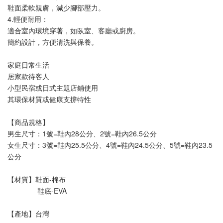
鞋面柔軟親膚，減少腳部壓力。
4.輕便耐用：
適合室內環境穿著，如臥室、客廳或廚房。
簡約設計，方便清洗與保養。
家庭日常生活
居家款待客人
小型民宿或日式主題店鋪使用
其環保材質或健康支撐特性
【商品規格】
男生尺寸：1號=鞋內28公分、2號=鞋內26.5公分
女生尺寸：3號=鞋內25.5公分、4號=鞋內24.5公分、5號=鞋內23.5
公分
【材質】鞋面-棉布 
               鞋底-EVA
【產地】台灣