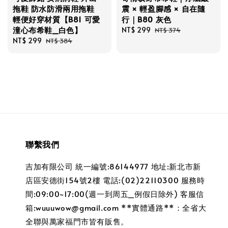
拖鞋 防水防滑兩用拖鞋
震 × 輕盈腳感 × 自在隨
輕便好穿材質【B81 可愛
行｜B80 灰色
潼心布希鞋_白色】
Sale
NT$ 299
Regular
NT$ 374
Sale
NT$ 299
Regular
price
price
NT$ 384
price
price
聯繫我們
吉加有限公司 統一編號:86144977 地址:新北市新
店區安德街154號2樓 電話:(02)22110300 服務時
間:09:00~17:00(週一到周五_例假日除外) 客服信
箱:wuuuwow@gmail.com **實體通路**：全省大
全聯與萬家福門市皆有販售。