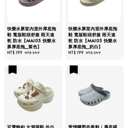
快樂水豚室內室外厚底拖
快樂水豚室內室外厚底拖
鞋 寬版鞋頭舒服 雨天速
鞋 寬版鞋頭舒服 雨天速
乾 防水【MA103 快樂水
乾 防水【MA103 快樂水
豚厚底拖_紫色】
豚厚底拖_奶白】
Sale
NT$ 199
Regular
Sale
NT$ 199
Regular
NT$ 249
NT$ 249
price
price
price
price
優惠
優惠
可愛飾釦 女洞洞鞋 外出
寄情曠野布希鞋｜厚底緩