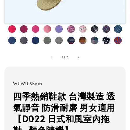
1
/
3
WUWU Shoes
四季熱銷鞋款 台灣製造 透
氣靜音 防滑耐磨 男女適用
【D022 日式和風室內拖
鞋_顏色隨機】