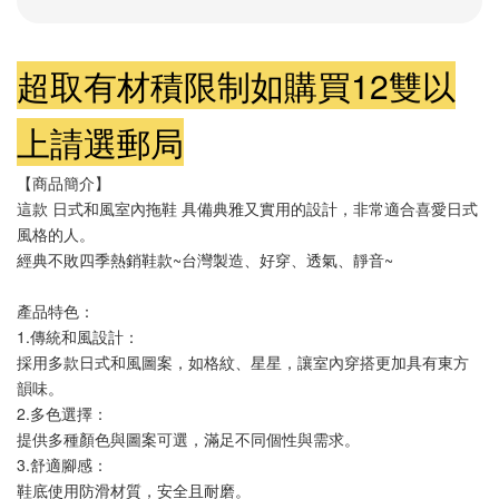
超取有材積限制如購買12雙以
上請選郵局
【商品簡介】
這款 日式和風室內拖鞋 具備典雅又實用的設計，非常適合喜愛日式
風格的人。
經典不敗四季熱銷鞋款~台灣製造、好穿、透氣、靜音~
產品特色：
1.傳統和風設計：
採用多款日式和風圖案，如格紋、星星，讓室內穿搭更加具有東方
韻味。
2.多色選擇：
提供多種顏色與圖案可選，滿足不同個性與需求。
3.舒適腳感：
鞋底使用防滑材質，安全且耐磨。