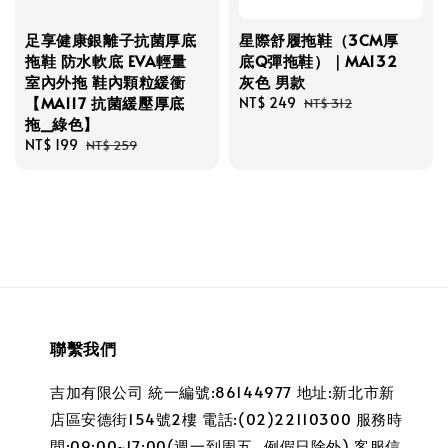
足享健康銀離子抗菌厚底
星際舒履拖鞋（3CM厚
拖鞋 防水軟底 EVA輕量
底Q彈拖鞋）｜MA132
室內外拖 鞋內顆粒緩衝
灰色 男款
【MA117 抗菌緩壓厚底
Sale
NT$ 249
Regular
NT$ 312
拖_綠色】
price
price
Sale
NT$ 199
Regular
NT$ 259
price
price
聯繫我們
吉加有限公司 統一編號:86144977 地址:新北市新
店區安德街154號2樓 電話:(02)22110300 服務時
間:09:00~17:00(週一到周五_例假日除外) 客服信