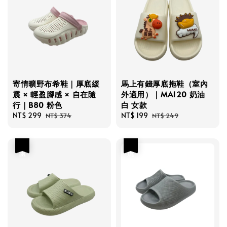
寄情曠野布希鞋｜厚底緩
馬上有錢厚底拖鞋（室內
震 × 輕盈腳感 × 自在隨
外適用）｜MA120 奶油
行｜B80 粉色
白 女款
Sale
NT$ 299
Regular
Sale
NT$ 199
Regular
NT$ 374
NT$ 249
price
price
price
price
優惠
優惠