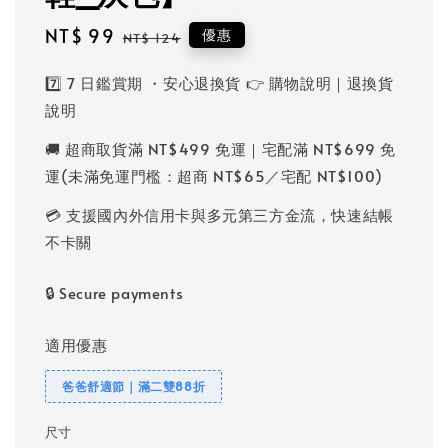
Sale
NT$ 99
Regular
優惠
NT$ 124
price
price
7️⃣ 7 日鑑賞期 ・安心退換貨 👉 購物說明｜退換貨
說明
🚚 超商取貨滿 NT$499 免運｜宅配滿 NT$699 免
運(未滿免運門檻：超商 NT$65／宅配 NT$100)
💳 支援國內外信用卡與多元第三方金流，快速結帳
不卡關
🔒 Secure payments
適用優惠
爸爸舒適節｜滿二雙88折
尺寸