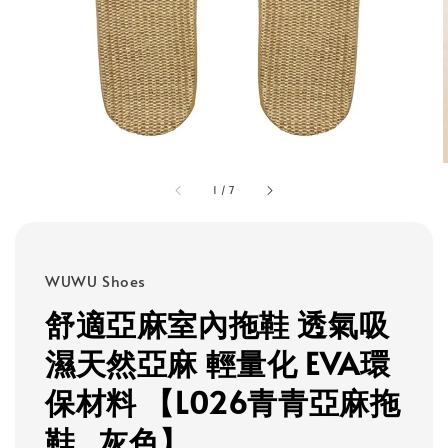
1
/
7
WUWU Shoes
舒適亞麻室內拖鞋 透氣吸
濕天然亞麻 輕量化 EVA環
保材料 【L026青青亞麻拖
鞋_灰色】