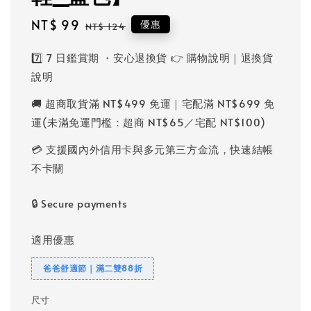
Sale
NT$ 99
Regular
優惠
NT$ 124
price
price
7️⃣ 7 日鑑賞期 ・安心退換貨 👉 購物說明｜退換貨
說明
🚚 超商取貨滿 NT$499 免運｜宅配滿 NT$699 免
運(未滿免運門檻：超商 NT$65／宅配 NT$100)
💳 支援國內外信用卡與多元第三方金流，快速結帳
不卡關
🔒 Secure payments
適用優惠
爸爸舒適節｜滿二雙88折
尺寸