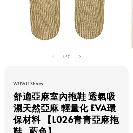
1
/
7
WUWU Shoes
舒適亞麻室內拖鞋 透氣吸
濕天然亞麻 輕量化 EVA環
保材料 【L026青青亞麻拖
鞋_藍色】