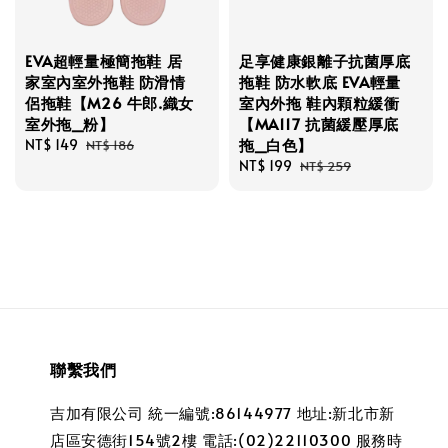
EVA超輕量極簡拖鞋 居
足享健康銀離子抗菌厚底
家室內室外拖鞋 防滑情
拖鞋 防水軟底 EVA輕量
侶拖鞋【M26 牛郎.織女
室內外拖 鞋內顆粒緩衝
室外拖_粉】
【MA117 抗菌緩壓厚底
拖_白色】
Sale
NT$ 149
Regular
NT$ 186
price
price
Sale
NT$ 199
Regular
NT$ 259
price
price
聯繫我們
吉加有限公司 統一編號:86144977 地址:新北市新
店區安德街154號2樓 電話:(02)22110300 服務時