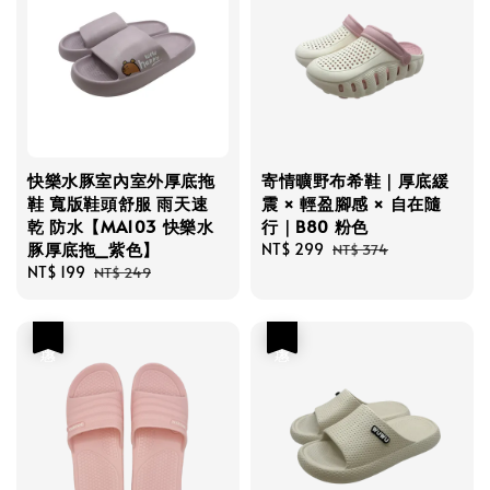
快樂水豚室內室外厚底拖
寄情曠野布希鞋｜厚底緩
鞋 寬版鞋頭舒服 雨天速
震 × 輕盈腳感 × 自在隨
乾 防水【MA103 快樂水
行｜B80 粉色
豚厚底拖_紫色】
Sale
NT$ 299
Regular
NT$ 374
Sale
NT$ 199
Regular
price
price
NT$ 249
price
price
優惠
優惠