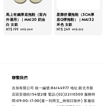
馬上有錢厚底拖鞋（室內
星際舒履拖鞋（3CM厚
外適用）｜MA120 奶油
底Q彈拖鞋）｜MA132
白 女款
米色 女款
Sale
NT$ 199
Regular
Sale
NT$ 249
Regular
NT$ 249
NT$ 312
price
price
price
price
聯繫我們
吉加有限公司 統一編號:86144977 地址:新北市新
店區安德街154號2樓 電話:(02)22110300 服務時
間:09:00~17:00(週一到周五_例假日除外) 客服信