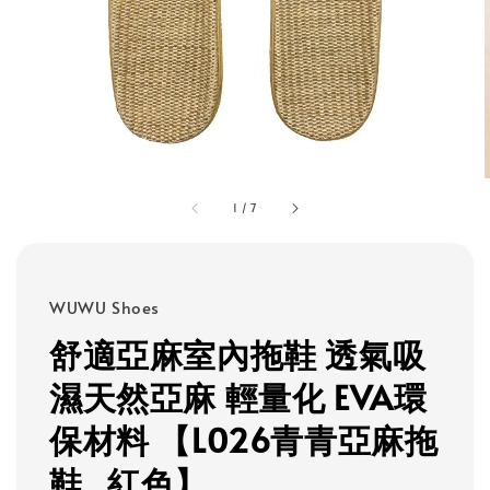
1
/
7
WUWU Shoes
舒適亞麻室內拖鞋 透氣吸
濕天然亞麻 輕量化 EVA環
保材料 【L026青青亞麻拖
鞋_紅色】