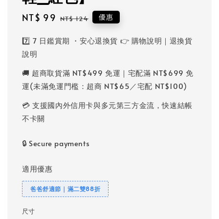
Sale
NT$ 99
Regular
優惠
NT$ 124
price
price
7️⃣ 7 日鑑賞期 ・安心退換貨 👉 購物說明｜退換貨
說明
🚚 超商取貨滿 NT$499 免運｜宅配滿 NT$699 免
運(未滿免運門檻：超商 NT$65／宅配 NT$100)
💳 支援國內外信用卡與多元第三方金流，快速結帳
不卡關
🔒 Secure payments
適用優惠
爸爸舒適節｜滿二雙88折
尺寸