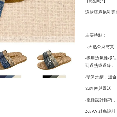
【商品簡介】 
這款亞麻拖鞋完
主要特點：
1.天然亞麻材質
‧採用透氣性極
到過熱或過冷。
‧環保永續，適
2.輕便與靈活
‧拖鞋設計輕巧
3.EVA 鞋底設計