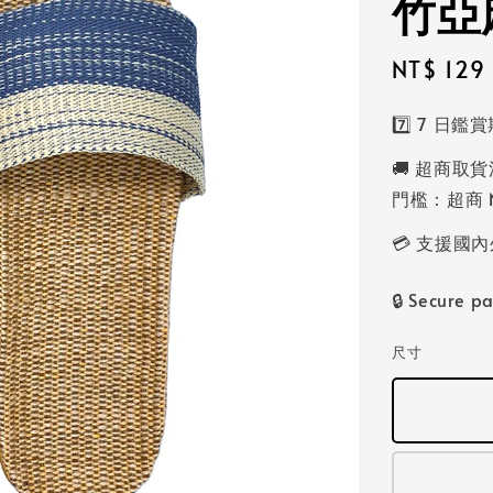
竹亞
Sale
NT$ 129
price
7️⃣ 7 日
🚚 超商取貨
門檻：超商 N
💳 支援
🔒 Secure p
尺寸