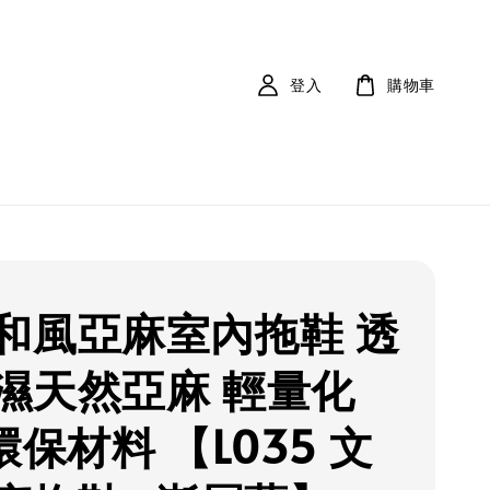
登入
購物車
和風亞麻室內拖鞋 透
濕天然亞麻 輕量化
環保材料 【L035 文