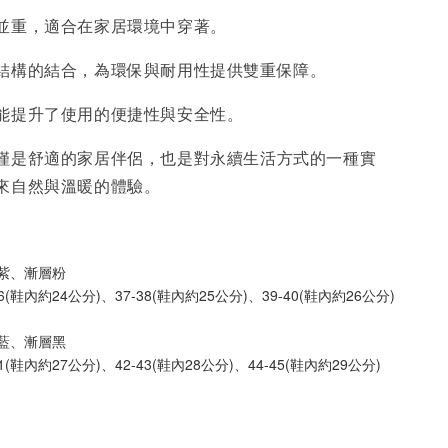
並重，適合在家居環境中穿著。
結構的結合，為環保與耐用性提供雙重保障。
能提升了使用的便捷性與安全性。
僅是舒適的家居伴侶，也是對永續生活方式的一種實
來自然與溫暖的體驗。
層紫、漸層粉
寸：35-36(鞋內約24公分)、37-38(鞋內約25公分)、39-40(鞋內約26公分)
層藍、漸層黑
：40-41(鞋內約27公分)、42-43(鞋內28公分)、44-45(鞋內約29公分)