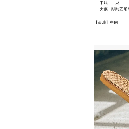
     中底 - 亞麻
     大底 - 醋酸乙
【產地】中國