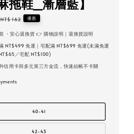
麻拖鞋_漸層藍】
Regular
優惠
NT$ 162
price
鑑賞期 ・安心退換貨 👉 購物說明｜退換貨說明
滿 NT$499 免運｜宅配滿 NT$699 免運(未滿免運
T$65／宅配 NT$100)
國內外信用卡與多元第三方金流，快速結帳不卡關
ayments
40-41
42-43