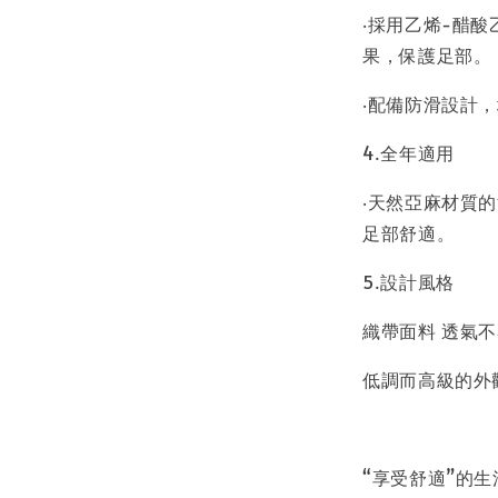
‧採用乙烯-醋
果，保護足部。
‧配備防滑設計
4.全年適用
‧天然亞麻材質
足部舒適。
5.設計風格
織帶面料 透氣
低調而高級的外
“享受舒適”的