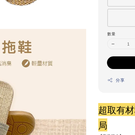
數量
分享
超取有材
局