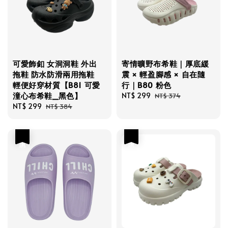
可愛飾釦 女洞洞鞋 外出
寄情曠野布希鞋｜厚底緩
拖鞋 防水防滑兩用拖鞋
震 × 輕盈腳感 × 自在隨
輕便好穿材質【B81 可愛
行｜B80 粉色
潼心布希鞋_黑色】
Sale
NT$ 299
Regular
NT$ 374
Sale
NT$ 299
Regular
price
price
NT$ 384
price
price
優惠
優惠