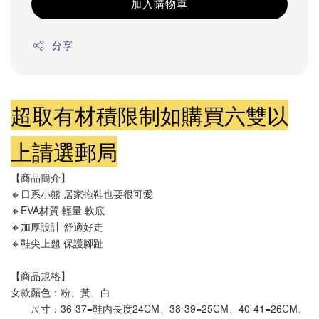
加入購物車
分享
超取有材積限制如購買六雙以
上請選郵局
【商品簡介】
🔸日系小熊 居家拖鞋也要很可愛
🔸EVA材質 輕量 軟底 
🔸加厚設計 舒適好走
🔸鞋尖上翹 保護腳趾
【商品規格】
女款顏色：粉、黃、白
       尺寸：36-37=鞋內長度24CM、38-39=25CM、40-41=26CM、