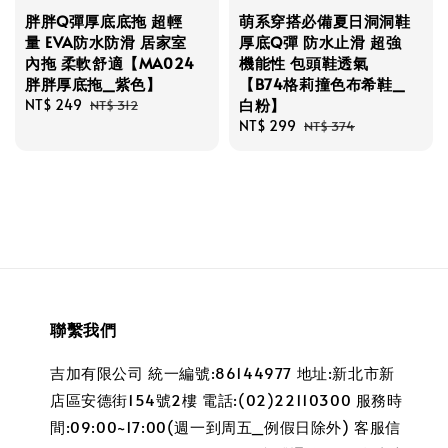
胖胖Q彈厚底底拖 超輕
萌系穿搭必備夏日洞洞鞋
量 EVA防水防滑 居家室
厚底Q彈 防水止滑 超強
內拖 柔軟舒適【MA024
機能性 包頭鞋透氣
胖胖厚底拖_紫色】
【B74格莉撞色布希鞋_
白粉】
Sale
NT$ 249
Regular
NT$ 312
price
price
Sale
NT$ 299
Regular
NT$ 374
price
price
聯繫我們
吉加有限公司 統一編號:86144977 地址:新北市新
店區安德街154號2樓 電話:(02)22110300 服務時
間:09:00~17:00(週一到周五_例假日除外) 客服信