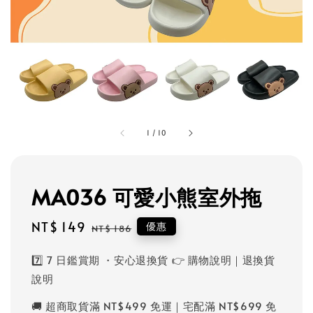
1
/
10
MA036 可愛小熊室外拖
Sale
NT$ 149
Regular
優惠
NT$ 186
price
price
7️⃣ 7 日鑑賞期 ・安心退換貨 👉 購物說明｜退換貨
說明
🚚 超商取貨滿 NT$499 免運｜宅配滿 NT$699 免