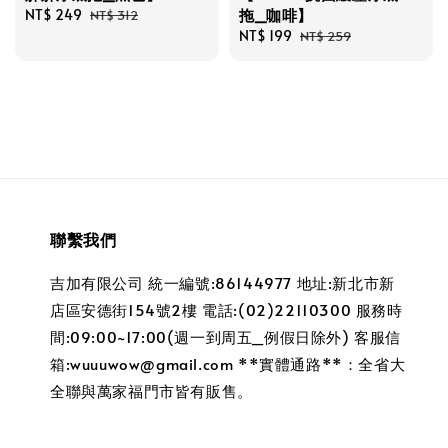
拖_咖啡】
Sale
NT$ 249
Regular
NT$ 312
price
price
Sale
NT$ 199
Regular
NT$ 259
price
price
聯繫我們
吉加有限公司 統一編號:86144977 地址:新北市新
店區安德街154號2樓 電話:(02)22110300 服務時
間:09:00~17:00(週一到周五_例假日除外) 客服信
箱:wuuuwow@gmail.com **實體通路**：全省大
全聯與萬家福門市皆有販售。