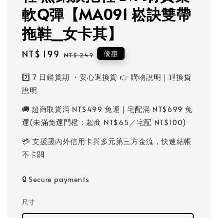
軟Q彈【MA091 崧訣雙帶
拖鞋_女卡其】
Sale
NT$ 199
Regular
優惠
NT$ 249
price
price
7️⃣ 7 日鑑賞期 ・安心退換貨 👉 購物說明｜退換貨
說明
🚚 超商取貨滿 NT$499 免運｜宅配滿 NT$699 免
運(未滿免運門檻：超商 NT$65／宅配 NT$100)
💳 支援國內外信用卡與多元第三方金流，快速結帳
不卡關
🔒 Secure payments
尺寸