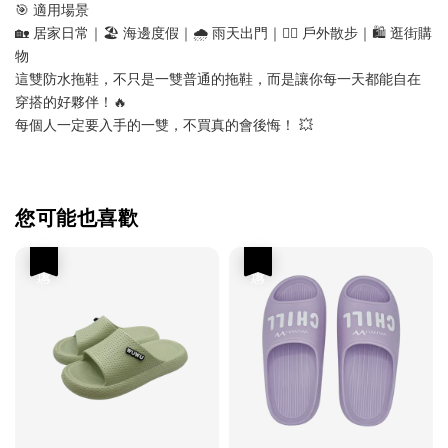
🎯 適用場景
🏡 居家日常｜🏖️ 海邊度假｜🌧️ 雨天出門｜🚶‍♂️ 戶外散步｜🛍️ 逛街購
物
這雙防水拖鞋，不只是一雙普通的拖鞋，而是讓你每一天都能自在
穿搭的好夥伴！🔥
每個人一定要入手的一雙，不買真的會後悔！ 💥
您可能也喜歡
優惠
優惠