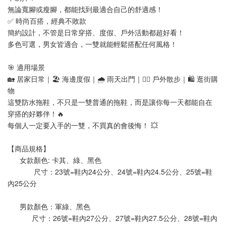
無論寬腳或瘦腳，都能找到最適合自己的舒適感！
✅ 時尚百搭，經典不敗款
簡約設計，不管是日常穿搭、度假、戶外活動都超好看！
多色可選，男女皆適合，一雙就能輕鬆搭配任何風格！
🎯 適用場景
🏡 居家日常｜🏖️ 海邊度假｜🌧️ 雨天出門｜🚶‍♂️ 戶外散步｜🛍️ 逛街購
物
這雙防水拖鞋，不只是一雙普通的拖鞋，而是讓你每一天都能自在
穿搭的好夥伴！🔥
每個人一定要入手的一雙，不買真的會後悔！ 💥
【商品規格】
      女款顏色: 卡其、綠、黑色
             尺寸：23號=鞋內24公分、24號=鞋內24.5公分、25號=鞋
內25公分
      男款顏色：軍綠、黑色 
            尺寸：26號=鞋內27公分、27號=鞋內27.5公分、28號=鞋內