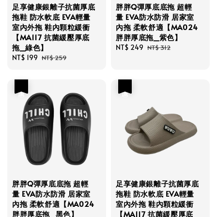
足享健康銀離子抗菌厚底
胖胖Q彈厚底底拖 超輕
拖鞋 防水軟底 EVA輕量
量 EVA防水防滑 居家室
室內外拖 鞋內顆粒緩衝
內拖 柔軟舒適【MA024
【MA117 抗菌緩壓厚底
胖胖厚底拖_紫色】
拖_綠色】
Sale
NT$ 249
Regular
NT$ 312
Sale
NT$ 199
Regular
price
price
NT$ 259
price
price
優惠
優惠
胖胖Q彈厚底底拖 超輕
足享健康銀離子抗菌厚底
量 EVA防水防滑 居家室
拖鞋 防水軟底 EVA輕量
內拖 柔軟舒適【MA024
室內外拖 鞋內顆粒緩衝
胖胖厚底拖_黑色】
【MA117 抗菌緩壓厚底