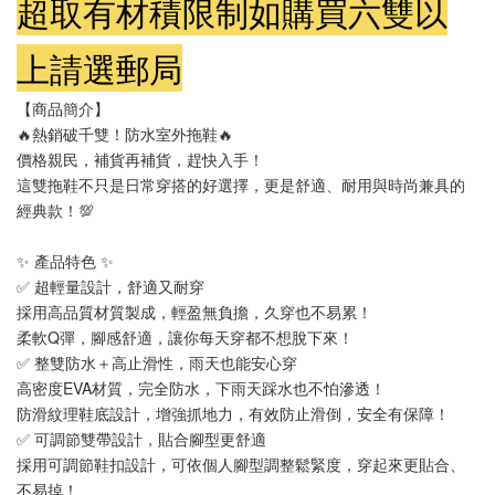
超取有材積限制如購買六雙以
上請選郵局
【商品簡介】
🔥熱銷破千雙！防水室外拖鞋🔥
價格親民，補貨再補貨，趕快入手！
這雙拖鞋不只是日常穿搭的好選擇，更是舒適、耐用與時尚兼具的
經典款！💯
✨ 產品特色 ✨
✅ 超輕量設計，舒適又耐穿
採用高品質材質製成，輕盈無負擔，久穿也不易累！
柔軟Q彈，腳感舒適，讓你每天穿都不想脫下來！
✅ 整雙防水＋高止滑性，雨天也能安心穿
高密度EVA材質，完全防水，下雨天踩水也不怕滲透！
防滑紋理鞋底設計，增強抓地力，有效防止滑倒，安全有保障！
✅ 可調節雙帶設計，貼合腳型更舒適
採用可調節鞋扣設計，可依個人腳型調整鬆緊度，穿起來更貼合、
不易掉！