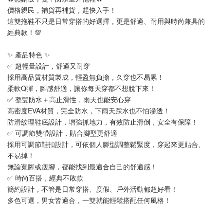
價格親民，補貨再補貨，趕快入手！
這雙拖鞋不只是日常穿搭的好選擇，更是舒適、耐用與時尚兼具的
經典款！💯
✨ 產品特色 ✨
✅ 超輕量設計，舒適又耐穿
採用高品質材質製成，輕盈無負擔，久穿也不易累！
柔軟Q彈，腳感舒適，讓你每天穿都不想脫下來！
✅ 整雙防水＋高止滑性，雨天也能安心穿
高密度EVA材質，完全防水，下雨天踩水也不怕滲透！
防滑紋理鞋底設計，增強抓地力，有效防止滑倒，安全有保障！
✅ 可調節雙帶設計，貼合腳型更舒適
採用可調節鞋扣設計，可依個人腳型調整鬆緊度，穿起來更貼合、
不易掉！
無論寬腳或瘦腳，都能找到最適合自己的舒適感！
✅ 時尚百搭，經典不敗款
簡約設計，不管是日常穿搭、度假、戶外活動都超好看！
多色可選，男女皆適合，一雙就能輕鬆搭配任何風格！