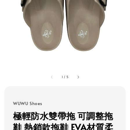
1
/
5
WUWU Shoes
極輕防水雙帶拖 可調整拖
鞋 熱銷款拖鞋 EVA材質柔