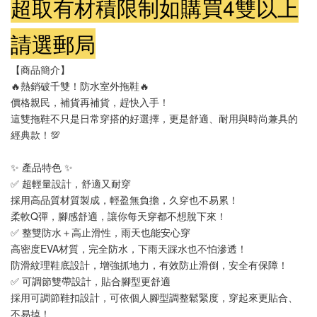
超取有材積限制如購買4雙以上
請選郵局
【商品簡介】
🔥熱銷破千雙！防水室外拖鞋🔥
價格親民，補貨再補貨，趕快入手！
這雙拖鞋不只是日常穿搭的好選擇，更是舒適、耐用與時尚兼具的
經典款！💯
✨ 產品特色 ✨
✅ 超輕量設計，舒適又耐穿
採用高品質材質製成，輕盈無負擔，久穿也不易累！
柔軟Q彈，腳感舒適，讓你每天穿都不想脫下來！
✅ 整雙防水＋高止滑性，雨天也能安心穿
高密度EVA材質，完全防水，下雨天踩水也不怕滲透！
防滑紋理鞋底設計，增強抓地力，有效防止滑倒，安全有保障！
✅ 可調節雙帶設計，貼合腳型更舒適
採用可調節鞋扣設計，可依個人腳型調整鬆緊度，穿起來更貼合、
不易掉！