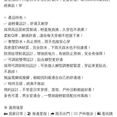
經典款！💯
✨ 產品特色 ✨
✅ 超輕量設計，舒適又耐穿
採用高品質材質製成，輕盈無負擔，久穿也不易累！
柔軟Q彈，腳感舒適，讓你每天穿都不想脫下來！
✅ 整雙防水＋高止滑性，雨天也能安心穿
高密度EVA材質，完全防水，下雨天踩水也不怕滲透！
防滑紋理鞋底設計，增強抓地力，有效防止滑倒，安全有保障！
✅ 可調節雙帶設計，貼合腳型更舒適
採用可調節鞋扣設計，可依個人腳型調整鬆緊度，穿起來更貼合、
不易掉！
無論寬腳或瘦腳，都能找到最適合自己的舒適感！
✅ 時尚百搭，經典不敗款
簡約設計，不管是日常穿搭、度假、戶外活動都超好看！
多色可選，男女皆適合，一雙就能輕鬆搭配任何風格！
🎯 適用場景
🏡 居家日常｜🏖️ 海邊度假｜🌧️ 雨天出門｜🚶‍♂️ 戶外散步｜🛍️ 逛街購