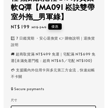
軟Q彈【MA091 崧訣雙帶
室外拖_男軍綠】
Sale
NT$ 199
Regular
優惠
NT$ 249
price
price
7️⃣ 7 日鑑賞期 ・安心退換貨 👉 購物說明｜退換貨
說明
🚚 超商取貨滿 NT$499 免運｜宅配滿 NT$699 免
運(未滿免運門檻：超商 NT$65／宅配 NT$100)
💳 支援國內外信用卡與多元第三方金流，快速結帳
不卡關
🔒 Secure payments
尺寸