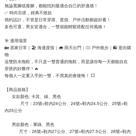
無論寬腳或瘦腳，都能找到最適合自己的舒適感！
✅ 時尚百搭，經典不敗款
簡約設計，不管是日常穿搭、度假、戶外活動都超好看！
多色可選，男女皆適合，一雙就能輕鬆搭配任何風格！
🎯 適用場景
🏡 居家日常｜🏖️ 海邊度假｜🌧️ 雨天出門｜🚶‍♂️ 戶外散步｜🛍️ 逛街購
物
這雙防水拖鞋，不只是一雙普通的拖鞋，而是讓你每一天都能自在
穿搭的好夥伴！🔥
每個人一定要入手的一雙，不買真的會後悔！ 💥
【商品規格】
      女款顏色: 卡其、綠、黑色
             尺寸：23號=鞋內24公分、24號=鞋內24.5公分、25號=鞋
內25公分
      男款顏色：軍綠、黑色 
            尺寸：26號=鞋內27公分、27號=鞋內27.5公分、28號=鞋內