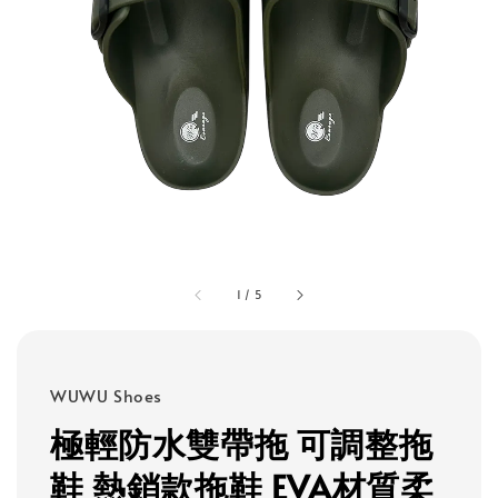
1
/
5
WUWU Shoes
極輕防水雙帶拖 可調整拖
鞋 熱銷款拖鞋 EVA材質柔