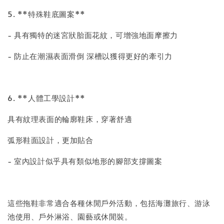
5. **特殊鞋底圖案**
- 具有獨特的迷宮狀胎面花紋，可增強地面摩擦力
- 防止在潮濕表面滑倒 深槽以獲得更好的牽引力
6. **人體工學設計**
具有紋理表面的輪廓鞋床，穿著舒適
弧形鞋面設計，更加貼合
- 室內設計似乎具有類似地形的腳部支撐圖案
這些拖鞋非常適合各種休閒戶外活動，包括海灘旅行、游泳
池使用、戶外淋浴、園藝或休閒裝。