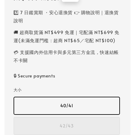
price
price
7️⃣ 7 日鑑賞期 ・安心退換貨 👉 購物說明｜退換貨
說明
🚚 超商取貨滿 NT$499 免運｜宅配滿 NT$699 免
運(未滿免運門檻：超商 NT$65／宅配 NT$100)
💳 支援國內外信用卡與多元第三方金流，快速結帳
不卡關
🔒 Secure payments
大小
40/41
42/43