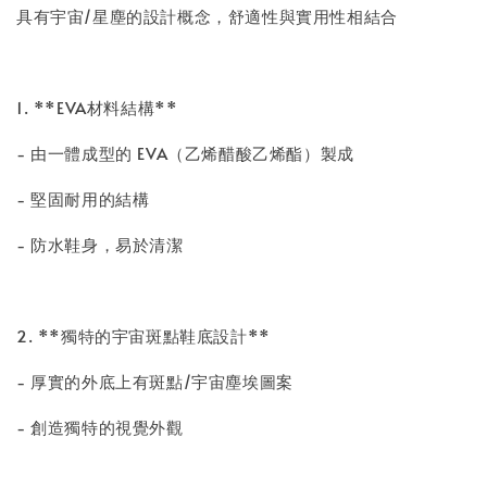
具有宇宙/星塵的設計概念，舒適性與實用性相結合
1. **EVA材料結構**
- 由一體成型的 EVA（乙烯醋酸乙烯酯）製成
- 堅固耐用的結構
- 防水鞋身，易於清潔
2. **獨特的宇宙斑點鞋底設計**
- 厚實的外底上有斑點/宇宙塵埃圖案
- 創造獨特的視覺外觀