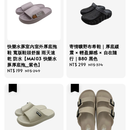
快樂水豚室內室外厚底拖
寄情曠野布希鞋｜厚底緩
鞋 寬版鞋頭舒服 雨天速
震 × 輕盈腳感 × 自在隨
乾 防水【MA103 快樂水
行｜B80 黑色
豚厚底拖_紫色】
Sale
NT$ 299
Regular
NT$ 374
Sale
NT$ 199
Regular
price
price
NT$ 249
price
price
優惠
優惠