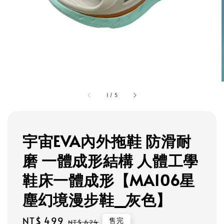
1
/
5
宇宙EVA內外拖鞋 防滑耐
磨 一體成形結構 人體工學
鞋床一體成形【MA106星
塵幻境漫步鞋_灰色】
Sale
NT$ 499
Regular
售完
NT$ 624