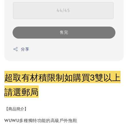
44/45
售完
分享
超取有材積限制如購買3雙以上
請選郵局
【商品簡介】
WUWU多種獨特功能的高級戶外拖鞋