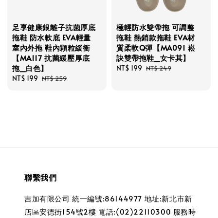
足享健康銀離子抗菌厚底
極輕防水雙帶拖 可調整
拖鞋 防水軟底 EVA輕量
拖鞋 熱銷款拖鞋 EVA材
室內外拖 鞋內顆粒緩衝
質柔軟Q彈【MA091 崧
【MA117 抗菌緩壓厚底
訣雙帶拖鞋_女卡其】
拖_白色】
Sale
NT$ 199
Regular
NT$ 249
Sale
NT$ 199
Regular
price
price
NT$ 259
price
price
聯繫我們
吉加有限公司 統一編號:86144977 地址:新北市新
店區安德街154號2樓 電話:(02)22110300 服務時