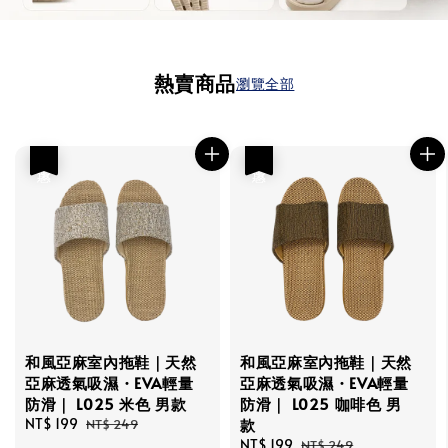
熱賣商品
瀏覽全部
優惠
優惠
和風亞麻室內拖鞋｜天然
和風亞麻室內拖鞋｜天然
亞麻透氣吸濕・EVA輕量
亞麻透氣吸濕・EVA輕量
防滑｜ L025 米色 男款
防滑｜ L025 咖啡色 男
Sale
NT$ 199
Regular
款
NT$ 249
price
price
Sale
NT$ 199
Regular
NT$ 249