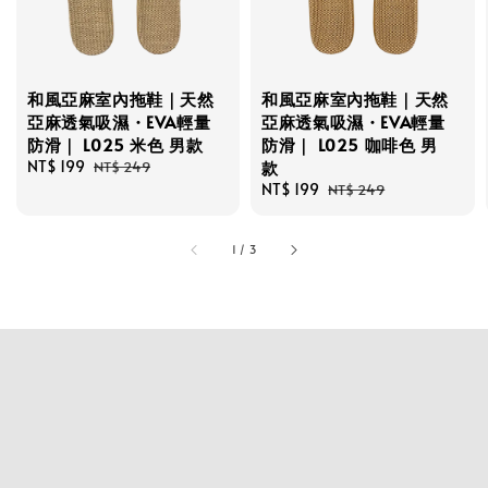
和風亞麻室內拖鞋｜天然
和風亞麻室內拖鞋｜天然
亞麻透氣吸濕・EVA輕量
亞麻透氣吸濕・EVA輕量
防滑｜ L025 米色 男款
防滑｜ L025 咖啡色 男
Sale
NT$ 199
Regular
款
NT$ 249
price
price
Sale
NT$ 199
Regular
NT$ 249
price
price
1
/
3