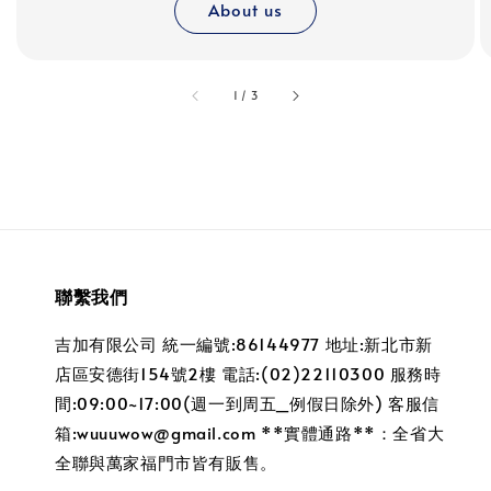
About us
accessibility.of
1
/
3
聯繫我們
吉加有限公司 統一編號:86144977 地址:新北市新
店區安德街154號2樓 電話:(02)22110300 服務時
間:09:00~17:00(週一到周五_例假日除外) 客服信
箱:wuuuwow@gmail.com **實體通路**：全省大
全聯與萬家福門市皆有販售。