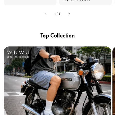
price
price
1
/
3
Top Collection