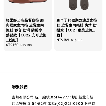
輕柔靜步高品質皮拖 經
腳丫子的假期舒適居家拖
典居家室內拖 皮質室內
鞋 皮質室內拖鞋 防滑 防
拖鞋 靜音 防滑 防撥水
撥水【C021 臘染皮拖_
熱銷款【C022 安可皮拖
粉】
_粉紅】
Sale
NT$ 149
Regular
NT$ 186
Sale
NT$ 150
Regular
price
price
NT$ 188
price
price
聯繫我們
吉加有限公司 統一編號:86144977 地址:新北市新
店區安德街154號2樓 電話:(02)22110300 服務時