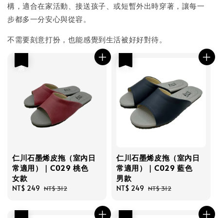
構，適合在家活動、接送孩子、或短暫外出時穿著，讓每一
步都多一分安心與從容。
不需要刻意打扮，也能感覺到生活被好好對待。
優惠
優惠
仁川石墨烯皮拖（室內日
仁川石墨烯皮拖（室內日
常適用）｜C029 桃色
常適用）｜C029 藍色
女款
男款
Sale
NT$ 249
Regular
Sale
NT$ 249
Regular
NT$ 312
NT$ 312
price
price
price
price
優惠
優惠