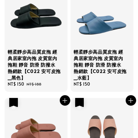
輕柔靜步高品質皮拖 經
輕柔靜步高品質皮拖 經
典居家室內拖 皮質室內
典居家室內拖 皮質室內
拖鞋 靜音 防滑 防撥水
拖鞋 靜音 防滑 防撥水
熱銷款【C022 安可皮拖
熱銷款【C022 安可皮拖
_黑色】
_水藍】
Sale
NT$ 150
Regular
Regular
NT$ 150
NT$ 188
price
price
price
優惠
優惠