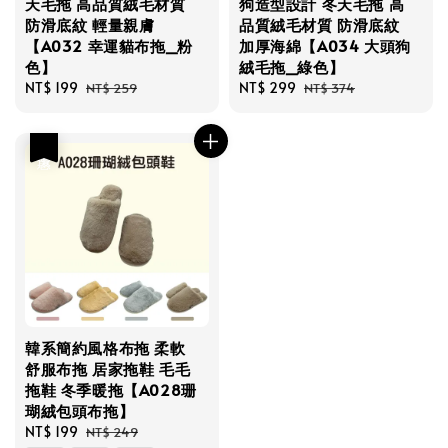
天毛拖 高品質絨毛材質
狗造型設計 冬天毛拖 高
防滑底紋 輕量親膚
品質絨毛材質 防滑底紋
【A032 幸運貓布拖_粉
加厚海綿【A034 大頭狗
色】
絨毛拖_綠色】
Sale
NT$ 199
Regular
Sale
NT$ 299
Regular
NT$ 259
NT$ 374
price
price
price
price
優惠
韓系簡約風格布拖 柔軟
舒服布拖 居家拖鞋 毛毛
拖鞋 冬季暖拖【A028珊
瑚絨包頭布拖】
Sale
NT$ 199
Regular
NT$ 249