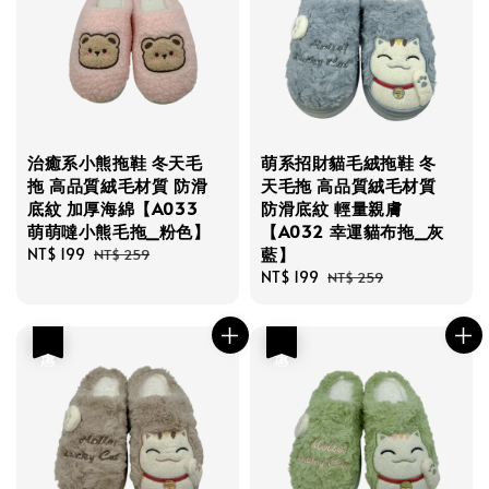
治癒系小熊拖鞋 冬天毛
萌系招財貓毛絨拖鞋 冬
拖 高品質絨毛材質 防滑
天毛拖 高品質絨毛材質
底紋 加厚海綿【A033
防滑底紋 輕量親膚
萌萌噠小熊毛拖_粉色】
【A032 幸運貓布拖_灰
藍】
Sale
NT$ 199
Regular
NT$ 259
price
price
Sale
NT$ 199
Regular
NT$ 259
price
price
優惠
優惠