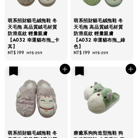
萌系招財貓毛絨拖鞋 冬
萌系招財貓毛絨拖鞋 冬
天毛拖 高品質絨毛材質
天毛拖 高品質絨毛材質
防滑底紋 輕量親膚
防滑底紋 輕量親膚
【A032 幸運貓布拖_卡
【A032 幸運貓布拖_綠
其】
色】
Sale
NT$ 199
Regular
Sale
NT$ 199
Regular
NT$ 259
NT$ 259
price
price
price
price
優惠
優惠
萌系招財貓毛絨拖鞋 冬
療癒系狗狗造型拖鞋 狗