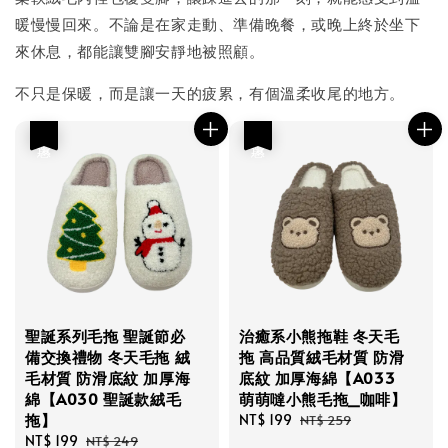
暖慢慢回來。不論是在家走動、準備晚餐，或晚上終於坐下
來休息，都能讓雙腳安靜地被照顧。
不只是保暖，而是讓一天的疲累，有個溫柔收尾的地方。
優惠
優惠
聖誕系列毛拖 聖誕節必
治癒系小熊拖鞋 冬天毛
備交換禮物 冬天毛拖 絨
拖 高品質絨毛材質 防滑
毛材質 防滑底紋 加厚海
底紋 加厚海綿【A033
綿【A030 聖誕款絨毛
萌萌噠小熊毛拖_咖啡】
拖】
Sale
NT$ 199
Regular
NT$ 259
Sale
NT$ 199
Regular
price
price
NT$ 249