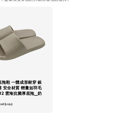
底拖鞋 一體成形耐穿 銀
菌 安全材質 輕量如羽毛
82 雲海抗菌厚底拖_奶
Regular
NT$ 162
price