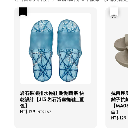
優惠
優惠
售完
岩石果凍排水拖鞋 耐刮耐磨 快
抗菌厚
乾設計【J13 岩石浴室拖鞋_藍
離子抗
色】
【MA0
白】
Sale
NT$ 129
Regular
NT$ 162
price
price
Sale
NT$ 129
price