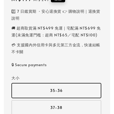
price
price
7️⃣ 7 日鑑賞期 ・安心退換貨 👉 購物說明｜退換貨
說明
🚚 超商取貨滿 NT$499 免運｜宅配滿 NT$699 免
運(未滿免運門檻：超商 NT$65／宅配 NT$100)
💳 支援國內外信用卡與多元第三方金流，快速結帳
不卡關
🔒 Secure payments
大小
35-36
37-38