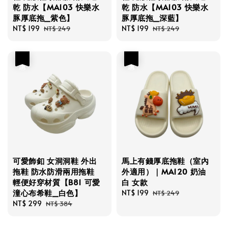
乾 防水【MA103 快樂水
乾 防水【MA103 快樂水
豚厚底拖_紫色】
豚厚底拖_深藍】
Sale
NT$ 199
Regular
Sale
NT$ 199
Regular
NT$ 249
NT$ 249
price
price
price
price
優惠
優惠
可愛飾釦 女洞洞鞋 外出
馬上有錢厚底拖鞋（室內
拖鞋 防水防滑兩用拖鞋
外適用）｜MA120 奶油
輕便好穿材質【B81 可愛
白 女款
潼心布希鞋_白色】
Sale
NT$ 199
Regular
NT$ 249
Sale
NT$ 299
Regular
price
price
NT$ 384
price
price