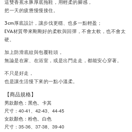
這雙香蕉水豚厚底拖鞋，用輕柔的腳感，
把一天的疲憊慢慢接住。
3cm厚底設計，讓步伐更穩、也多一點輕盈；
EVA材質帶來剛剛好的柔軟與回彈，不會太軟，也不會太
硬。
加上防滑底紋與包覆鞋頭，
無論是在家、在浴室，或是出門走走，都能安心穿著。
不只是好走，
也是讓生活慢下來的一點小溫柔。
【商品規格】
男款顏色：黑色、卡其
尺寸：40-41、42-43、44-45
女款顏色：粉色、白色
尺寸：35-36、37-38、39-40