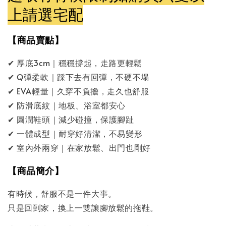
上請選宅配
【商品賣點】
✔ 厚底3cm｜穩穩撐起，走路更輕鬆
✔ Q彈柔軟｜踩下去有回彈，不硬不塌
✔ EVA輕量｜久穿不負擔，走久也舒服
✔ 防滑底紋｜地板、浴室都安心
✔ 圓潤鞋頭｜減少碰撞，保護腳趾
✔ 一體成型｜耐穿好清潔，不易變形
✔ 室內外兩穿｜在家放鬆、出門也剛好
【商品簡介】
有時候，舒服不是一件大事。
只是回到家，換上一雙讓腳放鬆的拖鞋。