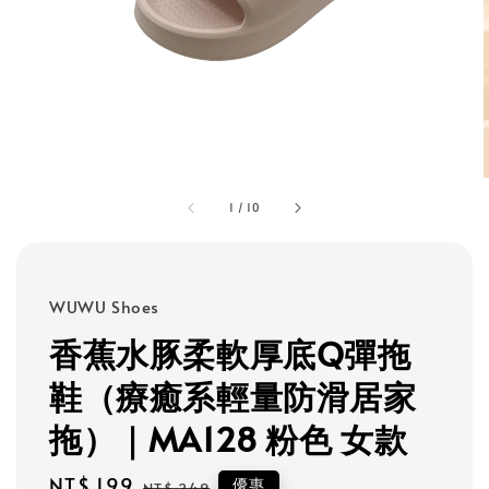
1
/
10
WUWU Shoes
香蕉水豚柔軟厚底Q彈拖
鞋（療癒系輕量防滑居家
拖）｜MA128 粉色 女款
Sale
NT$ 199
Regular
優惠
NT$ 249