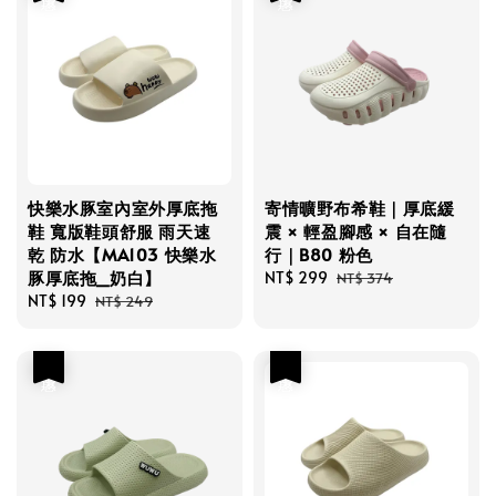
快樂水豚室內室外厚底拖
寄情曠野布希鞋｜厚底緩
鞋 寬版鞋頭舒服 雨天速
震 × 輕盈腳感 × 自在隨
乾 防水【MA103 快樂水
行｜B80 粉色
豚厚底拖_奶白】
Sale
NT$ 299
Regular
NT$ 374
Sale
NT$ 199
Regular
price
price
NT$ 249
price
price
優惠
優惠