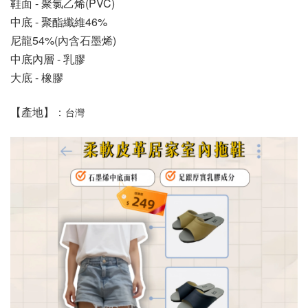
鞋面 - 聚氯乙烯(PVC)
中底 - 聚酯纖維46%
尼龍54%(內含石墨烯)
中底內層 - 乳膠
大底 - 橡膠
【產地】：
台灣