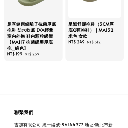
足享健康銀離子抗菌厚底
星際舒履拖鞋（3CM厚
拖鞋 防水軟底 EVA輕量
底Q彈拖鞋）｜MA132
室內外拖 鞋內顆粒緩衝
米色 女款
【MA117 抗菌緩壓厚底
Sale
NT$ 249
Regular
NT$ 312
拖_綠色】
price
price
Sale
NT$ 199
Regular
NT$ 259
price
price
聯繫我們
吉加有限公司 統一編號:86144977 地址:新北市新