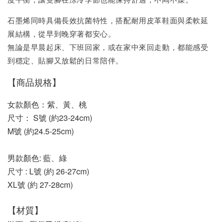
石墨烯同時具備長效抗菌特性，搭配耐用皮革鞋面與柔軟延
展結構，從早到晚穿著都安心。
無論是早晨起床、下班回家，或在家中來回走動，都能感受
到穩定、貼腳又放鬆的日常陪伴。
【商品規格】
女款顏色：紫、黃、桃
尺寸： S號 (約23-24cm)
M號 (約24.5-25cm)
男款顏色: 藍、綠
尺寸 : L號 (約 26-27cm)
XL號 (約 27-28cm)
【材質】