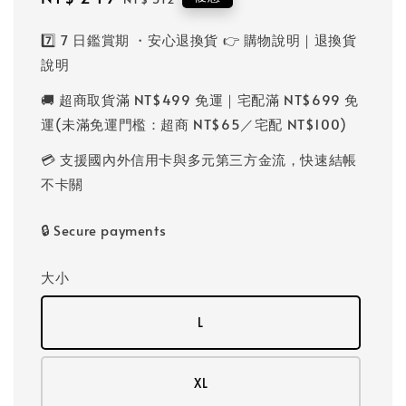
price
price
7️⃣ 7 日鑑賞期 ・安心退換貨 👉 購物說明｜退換貨
說明
🚚 超商取貨滿 NT$499 免運｜宅配滿 NT$699 免
運(未滿免運門檻：超商 NT$65／宅配 NT$100)
💳 支援國內外信用卡與多元第三方金流，快速結帳
不卡關
🔒 Secure payments
大小
L
XL