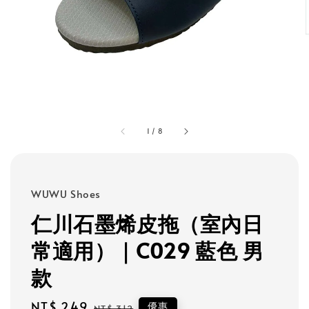
1
/
8
WUWU Shoes
仁川石墨烯皮拖（室內日
常適用）｜C029 藍色 男
款
Sale
NT$ 249
Regular
優惠
NT$ 312