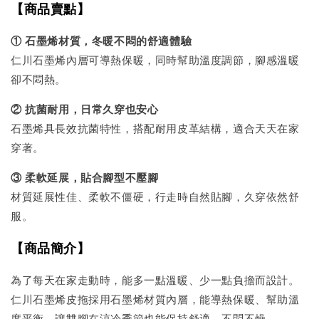
【商品賣點】
① 石墨烯材質，冬暖不悶的舒適體驗
仁川石墨烯內層可導熱保暖，同時幫助溫度調節，腳感溫暖
卻不悶熱。
② 抗菌耐用，日常久穿也安心
石墨烯具長效抗菌特性，搭配耐用皮革結構，適合天天在家
穿著。
③ 柔軟延展，貼合腳型不壓腳
材質延展性佳、柔軟不僵硬，行走時自然貼腳，久穿依然舒
服。
【商品簡介】
為了每天在家走動時，能多一點溫暖、少一點負擔而設計。
仁川石墨烯皮拖採用石墨烯材質內層，能導熱保暖、幫助溫
度平衡，讓雙腳在涼冷季節也能保持舒適，不悶不燥。