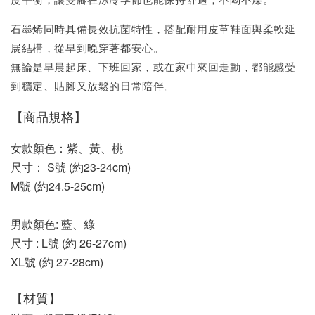
石墨烯同時具備長效抗菌特性，搭配耐用皮革鞋面與柔軟延
展結構，從早到晚穿著都安心。
無論是早晨起床、下班回家，或在家中來回走動，都能感受
到穩定、貼腳又放鬆的日常陪伴。
【商品規格】
女款顏色：紫、黃、桃
尺寸： S號 (約23-24cm)
M號 (約24.5-25cm)
男款顏色: 藍、綠
尺寸 : L號 (約 26-27cm)
XL號 (約 27-28cm)
【材質】