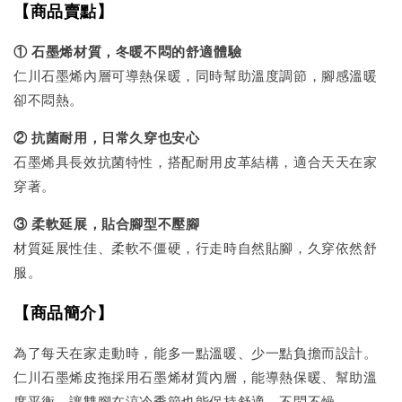
【商品賣點】
① 石墨烯材質，冬暖不悶的舒適體驗
仁川石墨烯內層可導熱保暖，同時幫助溫度調節，腳感溫暖
卻不悶熱。
② 抗菌耐用，日常久穿也安心
石墨烯具長效抗菌特性，搭配耐用皮革結構，適合天天在家
穿著。
③ 柔軟延展，貼合腳型不壓腳
材質延展性佳、柔軟不僵硬，行走時自然貼腳，久穿依然舒
服。
【商品簡介】
為了每天在家走動時，能多一點溫暖、少一點負擔而設計。
仁川石墨烯皮拖採用石墨烯材質內層，能導熱保暖、幫助溫
度平衡，讓雙腳在涼冷季節也能保持舒適，不悶不燥。