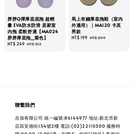
胖胖Q彈厚底底拖 超輕
馬上有錢厚底拖鞋（室內
量 EVA防水防滑 居家室
外適用）｜MA120 卡其
內拖 柔軟舒適【MA024
男款
胖胖厚底拖_紫色】
Sale
NT$ 199
Regular
NT$ 249
Sale
NT$ 249
Regular
price
price
NT$ 312
price
price
聯繫我們
吉加有限公司 統一編號:86144977 地址:新北市新
店區安德街154號2樓 電話:(02)22110300 服務時
間:09:00~17:00(週一到周五_例假日除外) 客服信