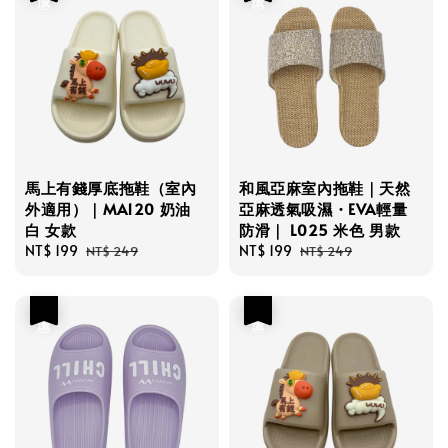
馬上有錢厚底拖鞋（室內
和風亞麻室內拖鞋｜天然
外適用）｜MA120 奶油
亞麻透氣吸濕・EVA輕量
白 女款
防滑｜ L025 米色 男款
Sale
NT$ 199
Regular
Sale
NT$ 199
Regular
NT$ 249
NT$ 249
price
price
price
price
優惠
優惠