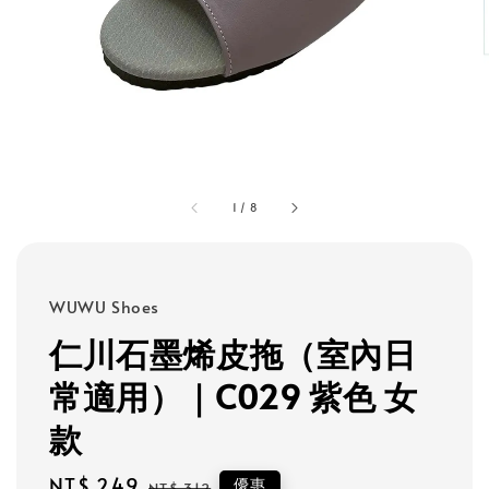
1
/
8
WUWU Shoes
仁川石墨烯皮拖（室內日
常適用）｜C029 紫色 女
款
Sale
NT$ 249
Regular
優惠
NT$ 312