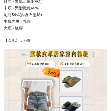
鞋面 - 聚氯乙烯(PVC)
中底 - 聚酯纖維46%
尼龍54%(內含石墨烯)
中底內層 - 乳膠
大底 - 橡膠
【產地】：
台灣