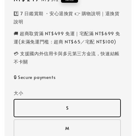
price
price
7️⃣ 7 日鑑賞期 ・安心退換貨 👉 購物說明｜退換貨
說明
🚚 超商取貨滿 NT$499 免運｜宅配滿 NT$699 免
運(未滿免運門檻：超商 NT$65／宅配 NT$100)
💳 支援國內外信用卡與多元第三方金流，快速結帳
不卡關
🔒 Secure payments
大小
S
M