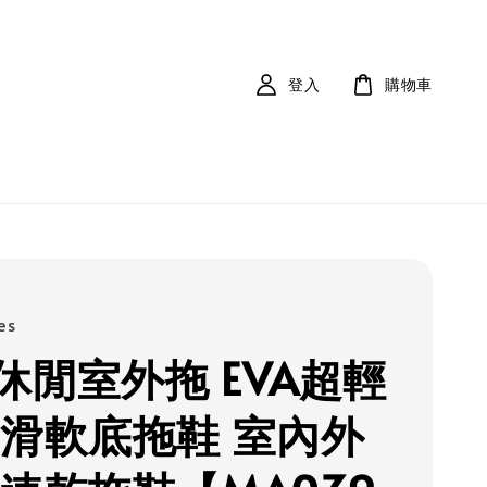
登入
購物車
es
休閒室外拖 EVA超輕
防滑軟底拖鞋 室內外