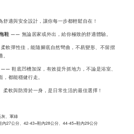
為舒適與安全設計，讓你每一步都輕鬆自在！
拖鞋
—— 無論居家或外出，給你極致的舒適體驗。
 柔軟彈性佳，能隨腳底自然彎曲，不易變形、不留摺
適。
—— 鞋底凹槽加深，有效提升抓地力，不論是浴室、
面，都能穩健行走。
、柔軟與防滑於一身，是日常生活的最佳選擇！
藍灰、軍綠
41=鞋內27公分、42-43=鞋內28公分、44-45=鞋內29公分