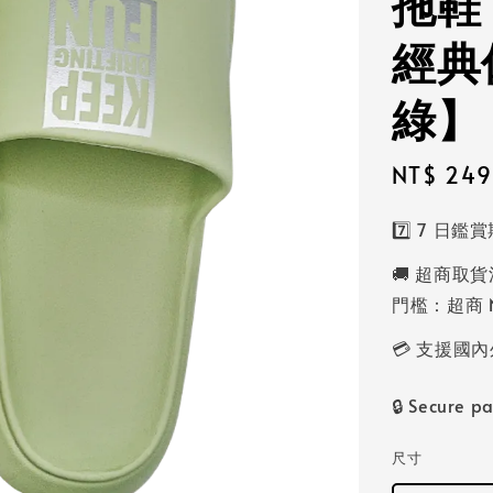
拖鞋
經典
綠】
Sale
NT$ 249
price
7️⃣ 7 日
🚚 超商取貨
門檻：超商 N
💳 支援
🔒 Secure p
尺寸