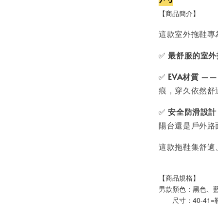
【商品簡介】
這款室外拖鞋專
✅
最舒服的室外
✅
EVA材質
——
痕，穿久依然舒
✅
安全防滑設計
陽台還是戶外路
這款拖鞋集舒適
【商品規格】
男款顏色：黑色、
       尺寸：40-