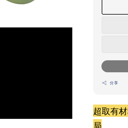
分享
超取有材
局