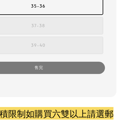
35-36
37-38
39-40
售完
積限制如購買六雙以上請選郵