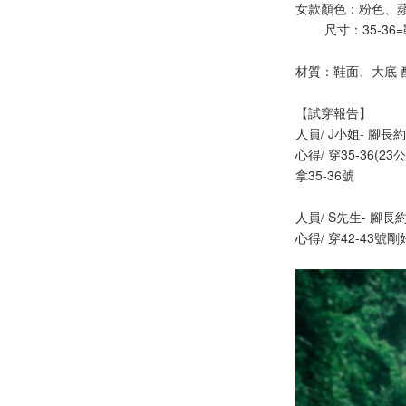
女款顏色：粉色、
        尺寸：35
材質：鞋面、大底-醋
【試穿報告】
人員/ J小姐- 腳長
心得/ 穿35-36(
拿35-36號
人員/ S先生- 腳長約
心得/ 穿42-43