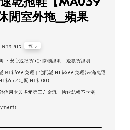
 速乾拖鞋【MA039
休閒室外拖_蘋果
Regular
售完
NT$ 312
price
鑑賞期 ・安心退換貨 👉 購物說明｜退換貨說明
滿 NT$499 免運｜宅配滿 NT$699 免運(未滿免運
T$65／宅配 NT$100)
國內外信用卡與多元第三方金流，快速結帳不卡關
ayments