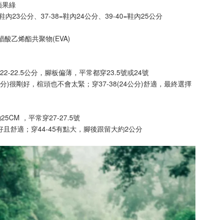
蘋果綠
-36=鞋內23公分、37-38=鞋內24公分、39-40=鞋內25公分
酸乙烯酯共聚物(EVA)
約22-22.5公分，腳板偏薄，平常都穿23.5號或24號
23公分)很剛好，楦頭也不會太緊；穿37-38(24公分)舒適，最終選擇
25CM ，平常穿27-27.5號
號剛好且舒適；穿44-45有點大，腳後跟留大約2公分