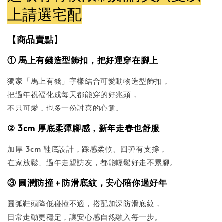
上請選宅配
【商品賣點】
① 馬上有錢造型飾扣，把好運穿在腳上
獨家「馬上有錢」字樣結合可愛動物造型飾扣，
把過年祝福化成每天都能穿的好兆頭，
不只可愛，也多一份討喜的心意。
② 3cm 厚底柔彈腳感，新年走春也舒服
加厚 3cm 鞋底設計，踩感柔軟、回彈有支撐，
在家放鬆、過年走親訪友，都能輕鬆好走不累腳。
③ 圓潤防撞＋防滑底紋，安心陪你過好年
圓弧鞋頭降低碰撞不適，搭配加深防滑底紋，
日常走動更穩定，讓安心感自然融入每一步。