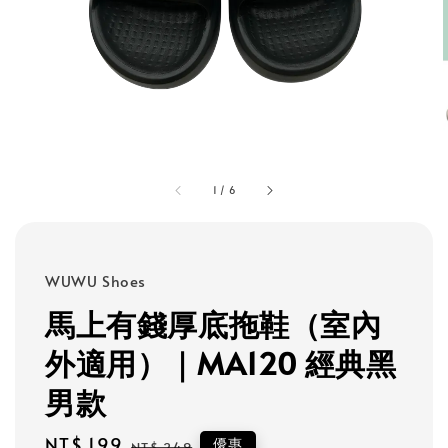
1
/
6
WUWU Shoes
馬上有錢厚底拖鞋（室內
外適用）｜MA120 經典黑
男款
Sale
NT$ 199
Regular
優惠
NT$ 249