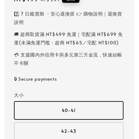
price
price
7️⃣ 7 日鑑賞期 ・安心退換貨 👉 購物說明｜退換貨
說明
🚚 超商取貨滿 NT$499 免運｜宅配滿 NT$699 免
運(未滿免運門檻：超商 NT$65／宅配 NT$100)
💳 支援國內外信用卡與多元第三方金流，快速結帳
不卡關
🔒 Secure payments
大小
40-41
42-43