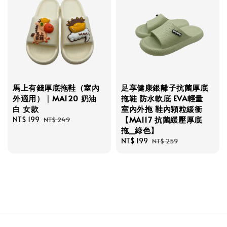
馬上有錢厚底拖鞋（室內
足享健康銀離子抗菌厚底
外適用）｜MA120 奶油
拖鞋 防水軟底 EVA輕量
白 女款
室內外拖 鞋內顆粒緩衝
【MA117 抗菌緩壓厚底
Sale
NT$ 199
Regular
NT$ 249
拖_綠色】
price
price
Sale
NT$ 199
Regular
NT$ 259
price
price