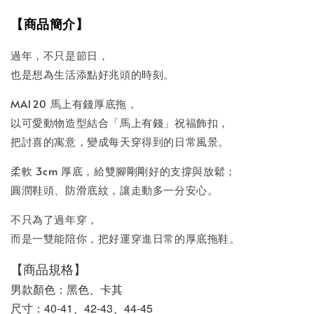
【商品簡介】
過年，不只是節日，
也是想為生活添點好兆頭的時刻。
MA120 馬上有錢厚底拖，
以可愛動物造型結合「馬上有錢」祝福飾扣，
把討喜的寓意，變成每天穿得到的日常風景。
柔軟 3cm 厚底，給雙腳剛剛好的支撐與放鬆；
圓潤鞋頭、防滑底紋，讓走動多一分安心。
不只為了過年穿，
而是一雙能陪你，把好運穿進日常的厚底拖鞋。
【商品規格】
男款顏色：黑色、卡其
尺寸：40-41、42-43、44-45