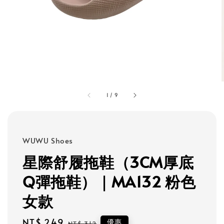
1
/
9
WUWU Shoes
星際舒履拖鞋（3CM厚底
Q彈拖鞋）｜MA132 粉色
女款
Sale
NT$ 249
Regular
優惠
NT$ 312