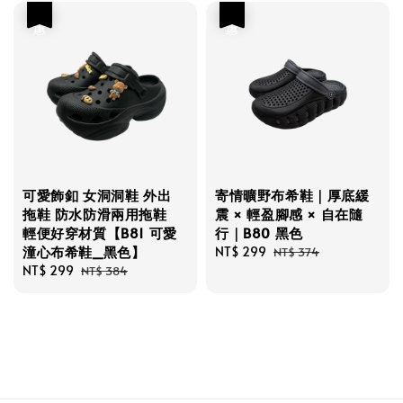
優惠
優惠
可愛飾釦 女洞洞鞋 外出
寄情曠野布希鞋｜厚底緩
拖鞋 防水防滑兩用拖鞋
震 × 輕盈腳感 × 自在隨
輕便好穿材質【B81 可愛
行｜B80 黑色
潼心布希鞋_黑色】
Sale
NT$ 299
Regular
NT$ 374
Sale
NT$ 299
Regular
price
price
NT$ 384
price
price