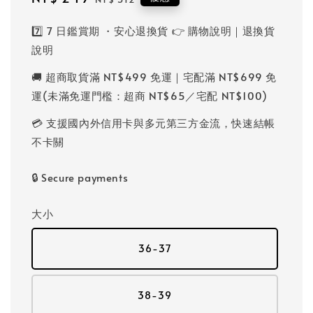
price
price
7️⃣ 7 日鑑賞期 ・安心退換貨 👉 購物說明｜退換貨
說明
🚚 超商取貨滿 NT$499 免運｜宅配滿 NT$699 免
運(未滿免運門檻：超商 NT$65／宅配 NT$100)
💳 支援國內外信用卡與多元第三方金流，快速結帳
不卡關
🔒 Secure payments
大小
36-37
38-39