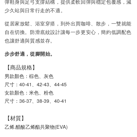
彈鞋身與足弓支撐結構，提供柔軟回彈與穩定包覆感，減
少久站與日常行走的不適。
從居家放鬆、浴室穿搭，到外出買咖啡、散步，一雙就能
自在切換。防滑底紋設計讓每一步更安心，簡約低調配色
也讓舒適與質感並存。
步步舒適，從腳開始。
【商品規格】
男款顏色：棕色、灰色
尺寸：40-41、42-43、44-45
女款顏色：米色、粉色
尺寸：36-37、38-39、40-41
【材質】
乙烯.醋酸乙烯酯共聚物(EVA) 