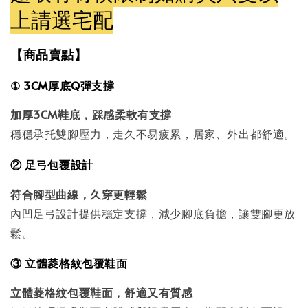
上請選宅配
【商品賣點】
① 3CM厚底Q彈支撐
加厚3CM鞋底，踩感柔軟有支撐
穩穩承托雙腳壓力，走久不易疲累，居家、外出都舒適。
② 足弓包覆設計
符合腳型曲線，久穿更輕鬆
內凹足弓設計提供穩定支撐，減少腳底負擔，讓雙腳更放
鬆。
③
立體菱格紋包覆鞋面
立體菱格紋包覆鞋面，舒適又有質感