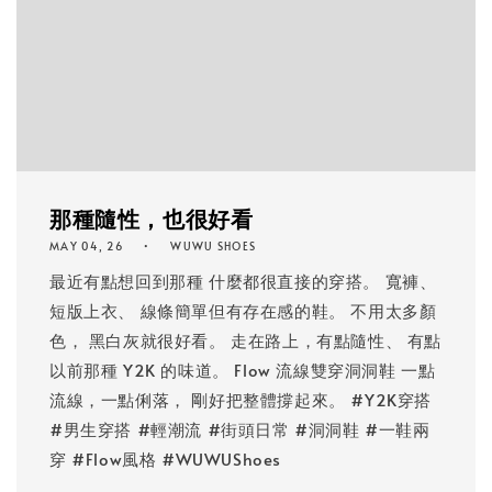
那種隨性，也很好看
MAY 04, 26
WUWU SHOES
最近有點想回到那種 什麼都很直接的穿搭。 寬褲、
短版上衣、 線條簡單但有存在感的鞋。 不用太多顏
色， 黑白灰就很好看。 走在路上，有點隨性、 有點
以前那種 Y2K 的味道。 Flow 流線雙穿洞洞鞋 一點
流線，一點俐落， 剛好把整體撐起來。 #Y2K穿搭
#男生穿搭 #輕潮流 #街頭日常 #洞洞鞋 #一鞋兩
穿 #Flow風格 #WUWUShoes