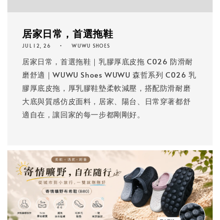
居家日常，首選拖鞋
JUL 12, 26
WUWU SHOES
居家日常，首選拖鞋｜乳膠厚底皮拖 C026 防滑耐
磨舒適｜WUWU Shoes WUWU 森哲系列 C026 乳
膠厚底皮拖，厚乳膠鞋墊柔軟減壓，搭配防滑耐磨
大底與質感仿皮面料，居家、陽台、日常穿著都舒
適自在，讓回家的每一步都剛剛好。