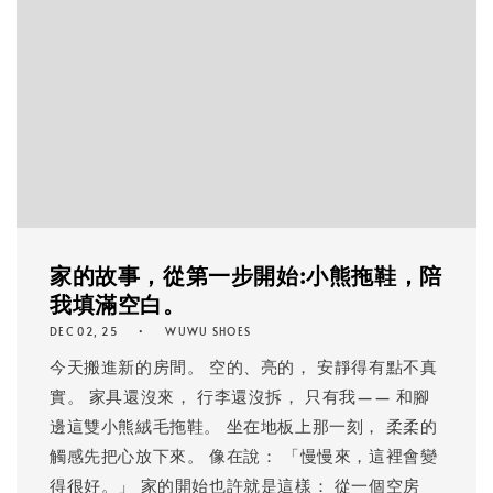
家的故事，從第一步開始:小熊拖鞋，陪
我填滿空白。
DEC 02, 25
WUWU SHOES
今天搬進新的房間。 空的、亮的， 安靜得有點不真
實。 家具還沒來， 行李還沒拆， 只有我—— 和腳
邊這雙小熊絨毛拖鞋。 坐在地板上那一刻， 柔柔的
觸感先把心放下來。 像在說： 「慢慢來，這裡會變
得很好。」 家的開始也許就是這樣： 從一個空房