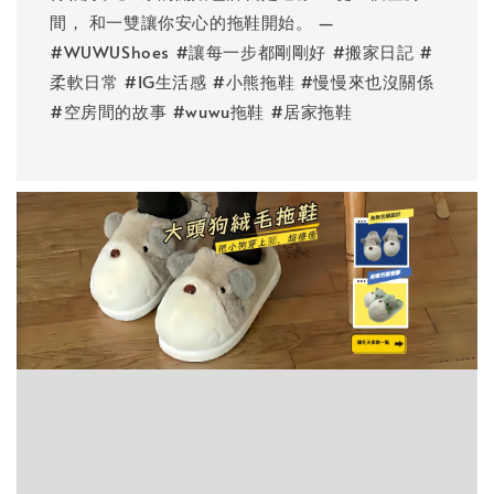
間， 和一雙讓你安心的拖鞋開始。 —
#WUWUShoes #讓每一步都剛剛好 #搬家日記 #
柔軟日常 #IG生活感 #小熊拖鞋 #慢慢來也沒關係
#空房間的故事 #wuwu拖鞋 #居家拖鞋