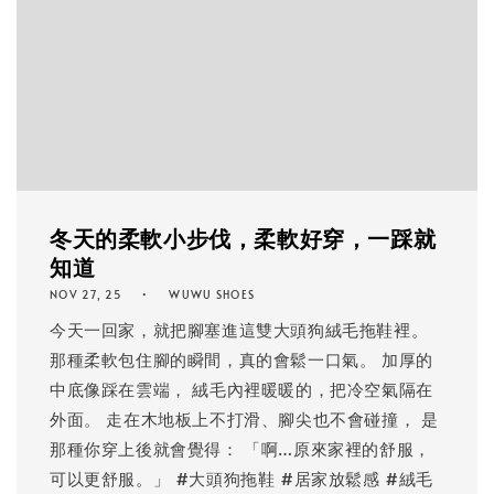
冬天的柔軟小步伐，柔軟好穿，一踩就
知道
NOV 27, 25
WUWU SHOES
今天一回家，就把腳塞進這雙大頭狗絨毛拖鞋裡。
那種柔軟包住腳的瞬間，真的會鬆一口氣。 加厚的
中底像踩在雲端， 絨毛內裡暖暖的，把冷空氣隔在
外面。 走在木地板上不打滑、腳尖也不會碰撞， 是
那種你穿上後就會覺得： 「啊…原來家裡的舒服，
可以更舒服。」 #大頭狗拖鞋 #居家放鬆感 #絨毛