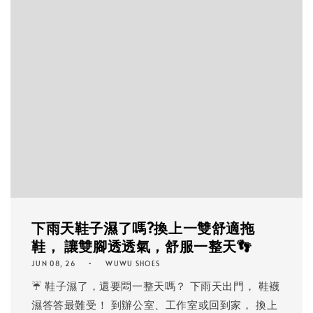
下雨天鞋子濕了嗎?換上一雙舒適拖
鞋， 讓雙腳透透氣，舒服一整天👣
JUN 08, 26
WUWU SHOES
☔ 鞋子濕了，還要悶一整天嗎？ 下雨天出門， 鞋襪
濕答答最難受！ 到辦公室、工作室或回到家， 換上