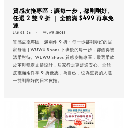
質感皮拖專區：讓每一步，都剛剛好。
任選 2 雙 9 折 ｜ 全館滿 $499 再享免
運
JAN 03, 26
WUWU SHOES
質感皮拖專區｜滿兩件 9 折・每一步都剛剛好的居
家舒適｜WUWU Shoes 下班後的每一步，都值得被
溫柔對待。WUWU Shoes 質感皮拖專區，嚴選柔軟
皮革與穩定支撐設計，居家行走更舒適安心。全館
皮拖滿兩件享 9 折優惠，為自己，也為重要的人選
一雙剛剛好的日常皮拖。