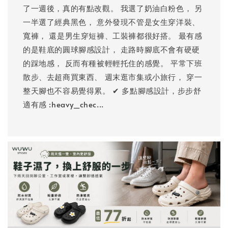
了一週後，真的有點改觀。 我選了奶油白粉色， 另
一半選了經典黑色， 意外發現不管是女生穿洋裝、
寬褲， 還是男生穿短褲、工裝褲都很好搭。 最有感
的是鞋底的圓球腳感設計， 走路時腳底不會有硬硬
的踩地感， 反而有種被輕輕托住的感覺。 平常下班
散步、去超商買東西、 週末逛市集或小旅行， 穿一
整天腳也不容易覺得累。 ✔ 多點腳感設計，步步舒
適有感 :heavy_chec...