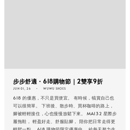
步步舒適・618購物節｜2雙享9折
JUN 01, 26
WUWU SHOES
618 的優惠，不只是買便宜。 有時候，犒賞自己也
可以很簡單。 下班後、散步時、買杯咖啡的路上，
腳被輕輕接住，心也慢慢放鬆下來。 MA132 星際步
履拖鞋， 輕盈好走、舒服貼腳， 陪你把日常走得更
輕鬆一點。 618 購物節限定優惠中， 給每天努力生