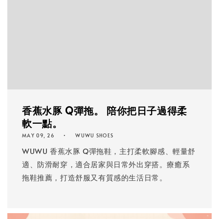
香蕉水豚 Q彈拖。 陪你把日子過得柔
軟一點。
MAY 09, 26
WUWU SHOES
WUWU 香蕉水豚 Q彈拖鞋，主打柔軟腳感、輕量舒
適、防滑耐穿，適合居家與日常外出穿搭。療癒系
拖鞋推薦，打造舒服又有質感的生活日常。