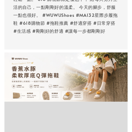
活的自己，一點剛剛好的溫柔。 今天的腳步，舒服
一點也很好。 #WUWUShoes #MA132星際步履拖
鞋 #618購物節 #拖鞋推薦 #舒適穿搭 #日常穿搭
#生活感 #剛剛好的舒適 #讓每一步都剛剛好