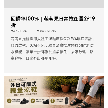
回購率100%｜萌萌果日常拖任選2件9
折
MAY 08, 26
WUWU SHOES
萌萌果拖鞋採用人體工學鞋床與Q彈EVA厚底設計，
輕盈柔軟、久站不累，結合足底按摩顆粒與防滑防
水機能，讓每一步都像被溫柔接住。居家放鬆、浴
室穿搭、日常外出都剛剛好。