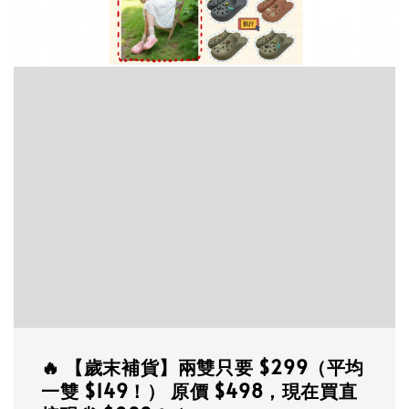
🔥 【歲末補貨】兩雙只要 $299（平均
一雙 $149！） 原價 $498，現在買直