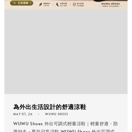
為外出生活設計的舒適涼鞋
MAY 07, 26
WUWU SHOES
WUWU Shoes 外出可調式輕量涼鞋｜輕量舒適・防
滑好走・男款日常涼鞋 WUWU Shoes 外出可調式