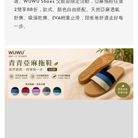
適。WUWU Shoes 父親節限定活動，亞麻拖鞋任選
2雙享88折，款式、顏色自由搭配。天然亞麻透氣
舒爽、吸濕乾爽、EVA輕量止滑，陪爸爸舒適走好每
一步。