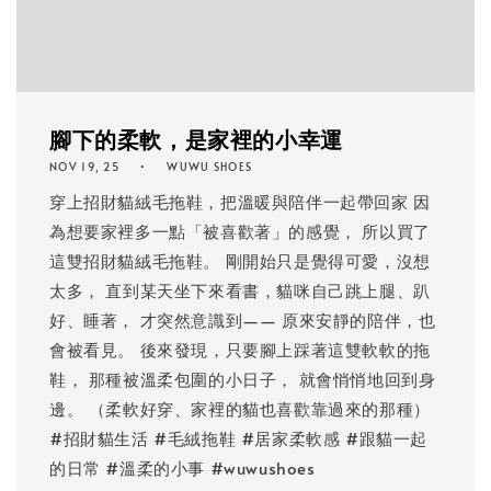
腳下的柔軟，是家裡的小幸運
NOV 19, 25
WUWU SHOES
穿上招財貓絨毛拖鞋，把溫暖與陪伴一起帶回家 因
為想要家裡多一點「被喜歡著」的感覺， 所以買了
這雙招財貓絨毛拖鞋。 剛開始只是覺得可愛，沒想
太多， 直到某天坐下來看書，貓咪自己跳上腿、趴
好、睡著， 才突然意識到—— 原來安靜的陪伴，也
會被看見。 後來發現，只要腳上踩著這雙軟軟的拖
鞋， 那種被溫柔包圍的小日子， 就會悄悄地回到身
邊。 （柔軟好穿、家裡的貓也喜歡靠過來的那種）
#招財貓生活 #毛絨拖鞋 #居家柔軟感 #跟貓一起
的日常 #溫柔的小事 #wuwushoes