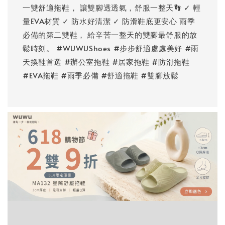
一雙舒適拖鞋， 讓雙腳透透氣，舒服一整天👣 ✓ 輕
量EVA材質 ✓ 防水好清潔 ✓ 防滑鞋底更安心 雨季
必備的第二雙鞋， 給辛苦一整天的雙腳最舒服的放
鬆時刻。 #WUWUShoes #步步舒適處處美好 #雨
天換鞋首選 #辦公室拖鞋 #居家拖鞋 #防滑拖鞋
#EVA拖鞋 #雨季必備 #舒適拖鞋 #雙腳放鬆