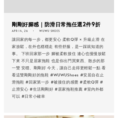
剛剛好腳感｜防滑日常拖任選2件9折
APR 14, 26
WUWU SHOES
讓回家的每一步，都更安心 柔軟Q彈 × 升級止滑 在
家放鬆，在外也穩穩走 有些舒服，是一踩就知道的
事。 下班回家那一步 腳被柔軟接住 連心也慢慢放鬆
下來 不只是居家拖鞋 也是你出門買東西、散步的那
一雙 安穩、剛剛好 今天，讓自己走得更輕鬆一點 看
看這雙剛剛好的拖鞋 #WUWUShoes #安居自在止
滑拖鞋 #回家第一步 #被接住的感覺 #柔軟Q彈 #
止滑安心 #生活剛剛好 #居家拖鞋推薦 #室內外都
可以 #日常小確幸