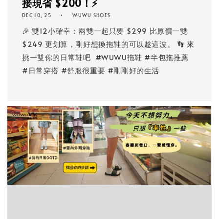
接現省 $200！⚡️
DEC 10, 25
WUWU SHOES
🎉 雙12小確幸：兩雙一起只要 $299 比原價一雙
$249 更划算，剛好想換拖鞋的可以趁這波。 👣 來
挑一雙你的日常鞋吧 ​ #WUWU拖鞋 #半包拖推薦
#日常穿搭 #舒服很重要 #剛剛好的生活