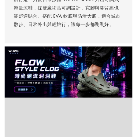
輕量涼鞋，採雙魔術貼可調設計，寬腳與腳背高也
能舒適貼合。搭配 EVA 軟底與防滑大底，適合城市
散步、日常外出與輕旅行，讓每一步都剛剛好。