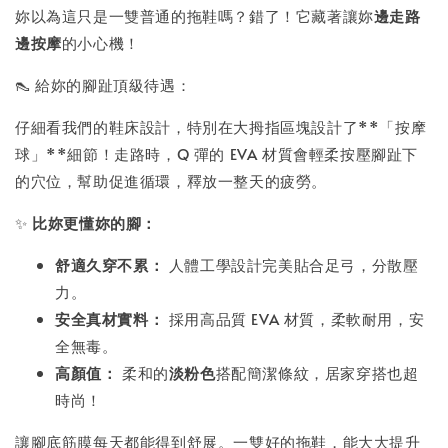
妳以為這只是一雙普通的拖鞋嗎？錯了！它藏著讓妳
邊走路
邊按摩
的小心機！
👠 給妳的腳趾頂級待遇：
仔細看我們的鞋床設計，特別在大拇指區塊設計了**「按摩
球」**細節！走路時，Q 彈的 EVA 材質會輕柔按壓腳趾下
的穴位，幫助促進循環，釋放一整天的疲勞。
✨
比妳更懂妳的腳：
舒適久穿不累：
人體工學設計完美貼合足弓，分散壓
力。
安全真材實料：
採用高品質 EVA 材質，柔軟耐用，安
全無毒。
高顏值：
柔和的
淡粉色
搭配簡潔條紋，居家穿搭也超
時尚！
讓腳底筋膜每天都能得到舒展。一雙好的拖鞋，能大大提升