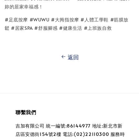
妳的居家幸福感！
#足底按摩 #WUWU #大拇指按摩 #人體工學鞋 #筋膜放
鬆 #居家SPA #舒服腳感 #健康生活 #上班族自救
返回
聯繫我們
吉加有限公司 統一編號:86144977 地址:新北市新
店區安德街154號2樓 電話:(02)22110300 服務時