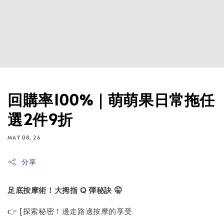
回購率100%｜萌萌果日常拖任
選2件9折
MAY 08, 26
分享
足底按摩術！大拇指
Q
彈秘訣
🤫
👉 [探索秘密！邊走路邊按摩的享受