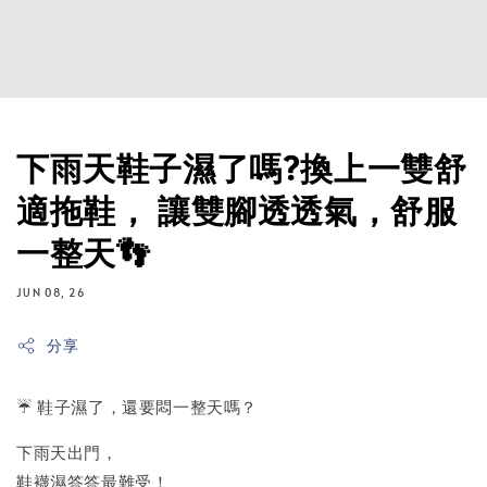
下雨天鞋子濕了嗎?換上一雙舒
適拖鞋， 讓雙腳透透氣，舒服
一整天👣
JUN 08, 26
分享
☔ 鞋子濕了，還要悶一整天嗎？
下雨天出門，
鞋襪濕答答最難受！