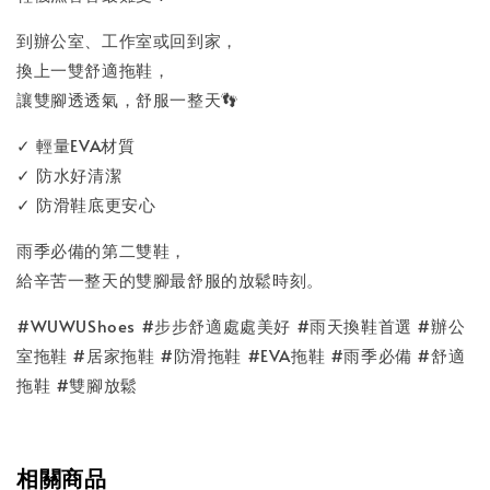
到辦公室、工作室或回到家，
換上一雙舒適拖鞋，
讓雙腳透透氣，舒服一整天👣
✓ 輕量EVA材質
✓ 防水好清潔
✓ 防滑鞋底更安心
雨季必備的第二雙鞋，
給辛苦一整天的雙腳最舒服的放鬆時刻。
#WUWUShoes #步步舒適處處美好 #雨天換鞋首選 #辦公
室拖鞋 #居家拖鞋 #防滑拖鞋 #EVA拖鞋 #雨季必備 #舒適
拖鞋 #雙腳放鬆
相關商品