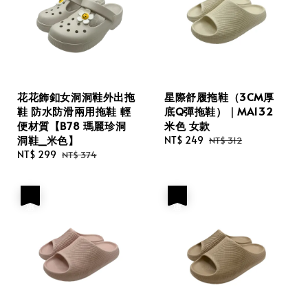
花花飾釦女洞洞鞋外出拖
星際舒履拖鞋（3CM厚
鞋 防水防滑兩用拖鞋 輕
底Q彈拖鞋）｜MA132
便材質【B78 瑪麗珍洞
米色 女款
洞鞋_米色】
Sale
NT$ 249
Regular
NT$ 312
Sale
NT$ 299
Regular
price
price
NT$ 374
price
price
優惠
優惠